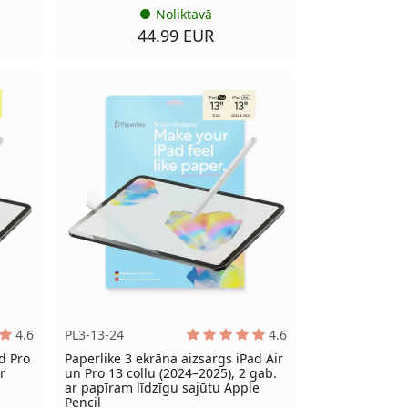
Noliktavā
44.99 EUR
4.6
PL3-13-24
4.6
d Pro
Paperlike 3 ekrāna aizsargs iPad Air
r
un Pro 13 collu (2024–2025), 2 gab.
ar papīram līdzīgu sajūtu Apple
Pencil