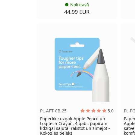
Noliktavā
44.99 EUR
PL-APT-CB-25
5.0
PL-P
Paperlike uzgaļi Apple Pencil un
Paper
Logitech Crayon, 4 gab., papīram
Apple
līdzīgai sajūtai rakstot un zīmējot -
satvē
Kokogles pelēks
komf