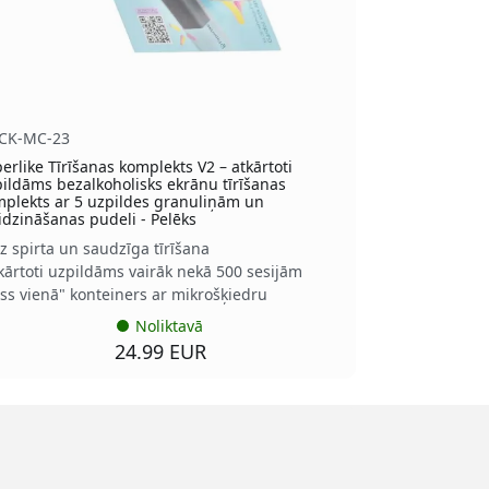
-CK-MC-23
erlike Tīrīšanas komplekts V2 – atkārtoti
ildāms bezalkoholisks ekrānu tīrīšanas
plekts ar 5 uzpildes granuliņām un
dzināšanas pudeli - Pelēks
z spirta un saudzīga tīrīšana
kārtoti uzpildāms vairāk nekā 500 sesijām
iss vienā" konteiners ar mikrošķiedru
Noliktavā
24.99 EUR