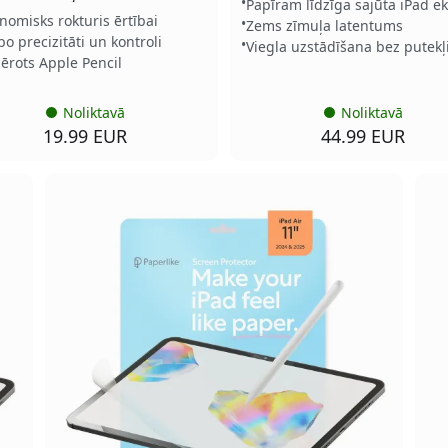
Papīram līdzīga sajūta iPad e
nomisks rokturis ērtībai
Zems zīmuļa latentums
bo precizitāti un kontroli
Viegla uzstādīšana bez putek
ērots Apple Pencil
Noliktavā
Noliktavā
19.99 EUR
44.99 EUR