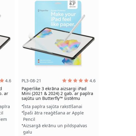
4.6
PL3-08-21
4.6
ad
Paperlike 3 ekrāna aizsargi iPad
b. ar
Mini (2021 & 2024) 2 gab. ar papīra
sajūtu un Butterfly™ sistēmu
apīra
Īsta papīra sajūta rakstīšanai
il
Īpaši ātra reaģēšana ar Apple
ļiem
Pencil
Aizsargā ekrānu un pildspalvas
galu