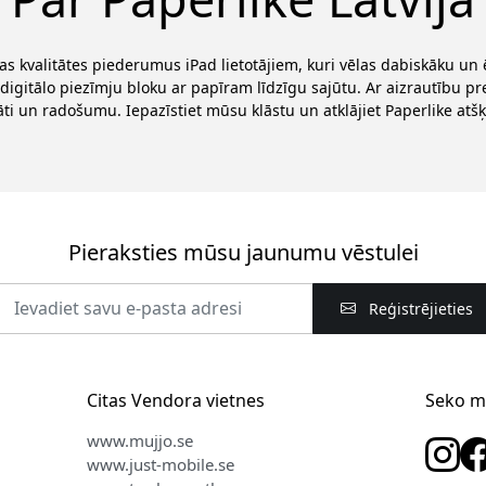
s kvalitātes piederumus iPad lietotājiem, kuri vēlas dabiskāku un
digitālo piezīmju bloku ar papīram līdzīgu sajūtu. Ar aizrautību p
āti un radošumu. Iepazīstiet mūsu klāstu un atklājiet Paperlike atšķ
Pieraksties mūsu jaunumu vēstulei
Reģistrējieties
Citas Vendora vietnes
Seko 
www.mujjo.se
www.just-mobile.se