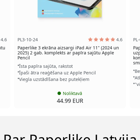
4.6
PL3-10-24
4.6
PL
ūtu
Paperlike 3 ekrāna aizsargi iPad Air 11" (2024 un
Pap
2025) 2 gab. komplekts ar papīra sajūtu Apple
uzp
Pencil
kom
smi
Īsta papīra sajūta, rakstot
Be
Īpaši ātra reaģēšana uz Apple Pencil
At
Viegla uzstādīšana bez putekļiem
"v
Noliktavā
44.99 EUR
Par Paperlike Latvija