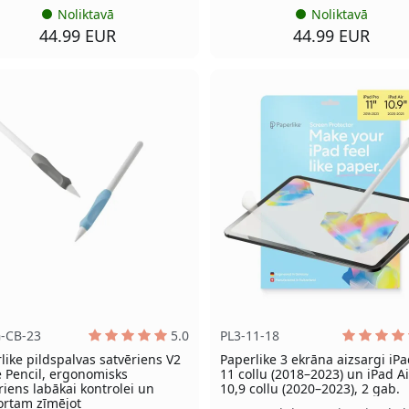
Noliktavā
Noliktavā
44.99 EUR
44.99 EUR
G-CB-23
5.0
PL3-11-18
like pildspalvas satvēriens V2
Paperlike 3 ekrāna aizsargi iPa
 Pencil, ergonomisks
11 collu (2018–2023) un iPad Ai
riens labākai kontrolei un
10,9 collu (2020–2023), 2 gab.
ortam zīmējot