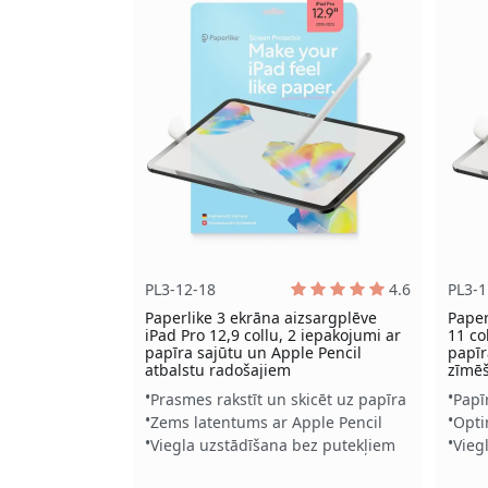
PL3-12-18
4.6
PL3-1
Paperlike 3 ekrāna aizsargplēve
Paper
iPad Pro 12,9 collu, 2 iepakojumi ar
11 co
papīra sajūtu un Apple Pencil
papīr
atbalstu radošajiem
zīmē
Prasmes rakstīt un skicēt uz papīra
Papī
Zems latentums ar Apple Pencil
Opti
Viegla uzstādīšana bez putekļiem
Vieg