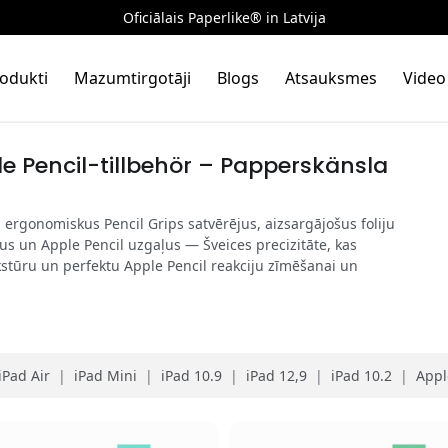
Oficiālais Paperlike® in Latvija
odukti
Mazumtirgotāji
Blogs
Atsauksmes
Video
e Pencil-tillbehör – Papperskänsla
, ergonomiskus Pencil Grips satvērējus, aizsargājošus foliju
us un Apple Pencil uzgaļus — Šveices precizitāte, kas
tūru un perfektu Apple Pencil reakciju zīmēšanai un
iPad Air
|
iPad Mini
|
iPad 10.9
|
iPad 12,9
|
iPad 10.2
|
Appl