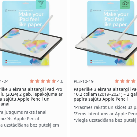
1-24
4.6
PL3-10-19
like 3 ekrāna aizsargi iPad Pro
Paperlike 3 ekrāna aizsargi iP
llu (2024) 2 gab. iepakojumā ar
10,2 collām (2019–2021) – 2 ga
a sajūtu Apple Pencil un
papīra sajūtu Apple Pencil
šanai
Prasmes rakstīt un skicēt uz p
ra jutīgums rakstīšanai
Zems latentums ar Apple Penc
mizēts Apple Pencil
Viegla uzstādīšana bez putek
la uzstādīšana bez putekļiem