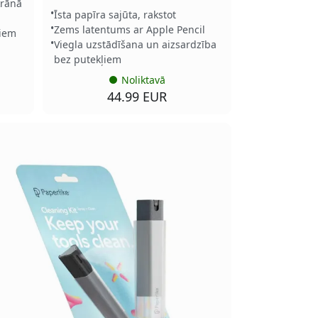
krānā
Īsta papīra sajūta, rakstot
Zems latentums ar Apple Pencil
ļiem
Viegla uzstādīšana un aizsardzība
bez putekļiem
Noliktavā
44.99 EUR