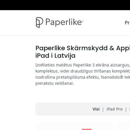
Pr
Paperlike Skärmskydd & Appl
iPad i Latvija
Izvēlieties matētus Paperlike 3 ekrāna aizsargus
komplektus, videi draudzīgus tīrīšanas komplekt
nodrošina pretatspīduma efektu, Nanodots® teks
pierakstu veikšanai.
Visi
|
iPad Pro
|