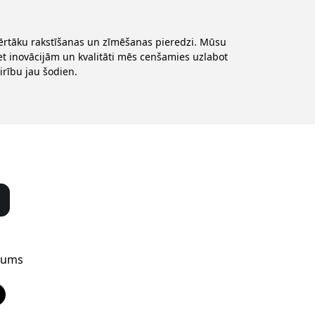
 ērtāku rakstīšanas un zīmēšanas pieredzi. Mūsu
ret inovācijām un kvalitāti mēs cenšamies uzlabot
irību jau šodien.
mums