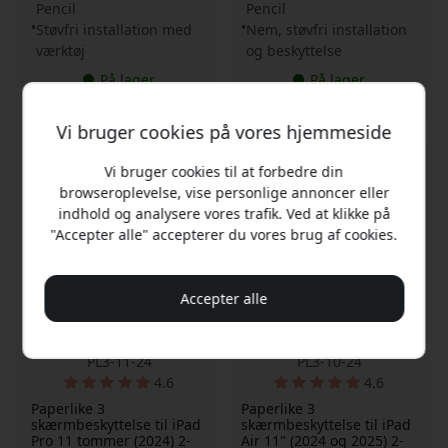
Pencil
Pencil
Støvfri installation med
Nem, støvfri installation
værktøj
og beskyttelse
På lager
På lager
349 DKK
349 DKK
Vi bruger cookies på vores hjemmeside
Vi bruger cookies til at forbedre din
browseroplevelse, vise personlige annoncer eller
indhold og analysere vores trafik. Ved at klikke på
"Accepter alle" accepterer du vores brug af cookies.
Accepter alle
PL3-11-24
PL3-10-24
4.6
4.6
Paperlike 3
Paperlike 3
skærmbeskyttelse til iPad
skærmbeskyttelse til iPad
Pro 11 tommer (2024) 2-
Air 11" (2024 og 2025) 2-