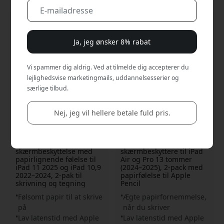
Ja, jeg ønsker 8% rabat
Vi spammer dig aldrig. Ved at tilmelde dig accepterer du
lejlighedsvise marketingmails, uddannelsesserier og
særlige tilbud.
Nej, jeg vil hellere betale fuld pris.
PL3-10-22
PL3-13-24
4.6
4.6
Paperlike 3
Paperlike 3
skærmbeskyttelse med
skærmbeskyttere til iPad
papirlignende følelse til
Air og Pro 13 tommer
iPad 11 2025 og iPad 10,9
(2024–2025), 2-pack med
2022–2024, 2-pak til
papirfølelse til Apple
skrivning og tegning
Pencil
Følsomt papir til at skrive
Ægte papirfornemmelse,
på
når du skriver
Lav latenstid med Apple
Lav latenstid med Apple