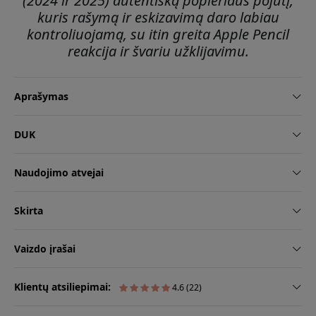
(2024 ir 2025) autentišką popieriaus pojūtį,
kuris rašymą ir eskizavimą daro labiau
kontroliuojamą, su itin greita Apple Pencil
reakcija ir švariu užklijavimu.
Aprašymas
DUK
Naudojimo atvejai
Skirta
Vaizdo įrašai
Klientų atsiliepimai:
4.6 (22)