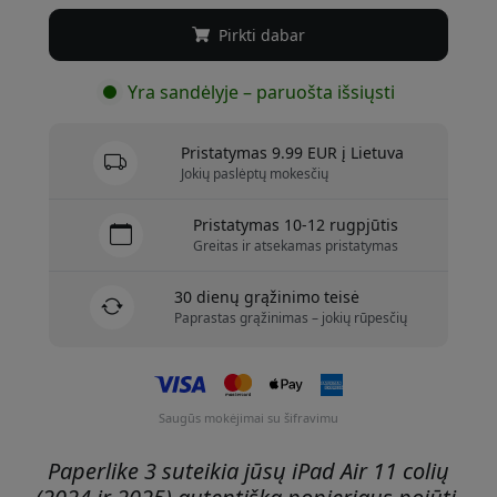
Pirkti dabar
Yra sandėlyje – paruošta išsiųsti
Pristatymas 9.99 EUR į Lietuva
Jokių paslėptų mokesčių
Pristatymas 10-12 rugpjūtis
Greitas ir atsekamas pristatymas
30 dienų grąžinimo teisė
Paprastas grąžinimas – jokių rūpesčių
Saugūs mokėjimai su šifravimu
Paperlike 3 suteikia jūsų iPad Air 11 colių