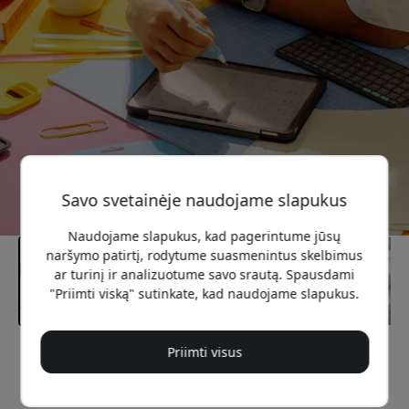
Savo svetainėje naudojame slapukus
Naudojame slapukus, kad pagerintume jūsų
naršymo patirtį, rodytume suasmenintus skelbimus
ar turinį ir analizuotume savo srautą. Spausdami
"Priimti viską" sutinkate, kad naudojame slapukus.
Priimti visus
Rekomenduojama kaina
44.99 EUR