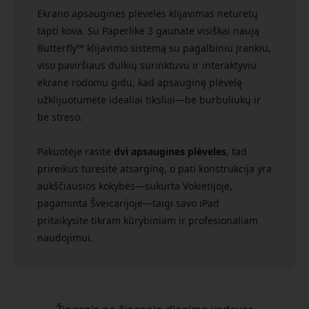
Ekrano apsauginės plėvelės klijavimas neturėtų
tapti kova. Su Paperlike 3 gaunate visiškai naują
Butterfly™ klijavimo sistemą su pagalbiniu įrankiu,
viso paviršiaus dulkių surinktuvu ir interaktyviu
ekrane rodomu gidu, kad apsauginę plėvelę
užklijuotumėte idealiai tiksliai—be burbuliukų ir
be streso.
Pakuotėje rasite
dvi apsaugines plėveles
, tad
prireikus turėsite atsarginę, o pati konstrukcija yra
aukščiausios kokybės—sukurta Vokietijoje,
pagaminta Šveicarijoje—taigi savo iPad
pritaikysite tikram kūrybiniam ir profesionaliam
naudojimui.