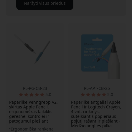
Naršyti visus priedus
PL-PG-CB-23
PL-APT-CB-25
5.0
5.0
Paperlike Penngrepp V2,
Paperlike antgaliai Apple
skirtas Apple Pencil,
Pencil ir Logitech Crayon,
ergonomiškas laikiklis
4 vnt. rinkinys,
geresnei kontrolei ir
suteikiantis popieriaus
patogumui piešiant
pojūtį rašant ir piešiant -
Medžio anglies pilka
Ergonomiška rankena