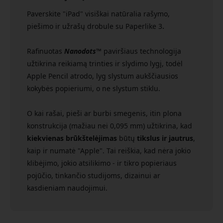
Paverskite "iPad" visiškai natūralia rašymo,
.
piešimo ir užrašų drobule su Paperlike 3
Rafinuotas
Nanodots™
paviršiaus technologija
užtikrina reikiamą trinties ir slydimo lygį, todėl
Apple Pencil atrodo, lyg slystum aukščiausios
kokybės popieriumi, o ne slystum stiklu.
O kai rašai, pieši ar burbi smegenis, itin plona
konstrukcija (mažiau nei 0,095 mm) užtikrina, kad
kiekvienas brūkštelėjimas
būtų
tikslus ir jautrus
,
kaip ir numatė "Apple". Tai reiškia, kad nėra jokio
klibėjimo, jokio atsilikimo - ir tikro popieriaus
pojūčio, tinkančio studijoms, dizainui ar
kasdieniam naudojimui.