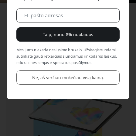
Greitas pristatymas | 30 dienų atviras pirkimas | Saugi
elektroninė prekyba iš oficialios parduotuvės
Taip, noriu 8% nuolaidos
Mes jums niekada nesiųsime brukalo. Užsiregistruodami
sutinkate gauti retkarčiais siunčiamus rinkodaros laiškus,
edukacines serijas ir specialius pasiūlymus.
Ne, aš verčiau mokėčiau visą kainą.