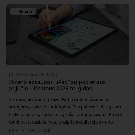
Tinklaraštis
[BLOGAS - Jun 24, 2026]
Ekrano apsaugos „iPad“ su popieriaus
pojūčiu – išsamus 2026 m. gidas
Vis daugiau žmonių savo iPad naudoja užrašams,
studijoms, eskizams ir kūrybai. Tuo pat metu daug kam
trūksta jausmo, kad iš tiesų rašai ant popieriaus. Būtent
todėl pastaraisiais metais taip išpopuliarėjo ekranų
apsaugos su popieriaus pojūčiu. Tačiau ne visos matinės
[SKAITYTI DAUGIAU]