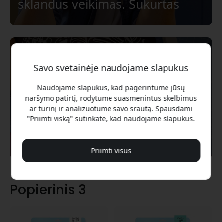
sklandus veikimas. Sukurtas
Vokietijoje, pagamintas
Šveicarijoje.
Minimalus
Savo svetainėje naudojame slapukus
antgalio
Naudojame slapukus, kad pagerintume jūsų
naršymo patirtį, rodytume suasmenintus skelbimus
nusidėvėjimas
Su Paperlike 3 optimizavome,
ar turinį ir analizuotume savo srautą. Spausdami
"Priimti viską" sutinkate, kad naudojame slapukus.
kad jis kuo mažiau dėvėtųsi,
tačiau išsaugojome natūralų
popieriaus pojūtį. Mūsų klientai
Priimti visus
"Apple Pencil" antgalius keičia
vidutiniškai tik kas šešis
Popierinis 3
mėnesius.