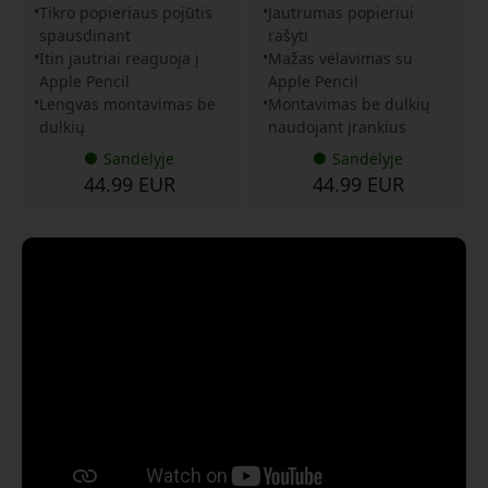
Tikro popieriaus pojūtis
Jautrumas popieriui
spausdinant
rašyti
Itin jautriai reaguoja į
Mažas vėlavimas su
Apple Pencil
Apple Pencil
Lengvas montavimas be
Montavimas be dulkių
dulkių
naudojant įrankius
Sandėlyje
Sandėlyje
44.99 EUR
44.99 EUR