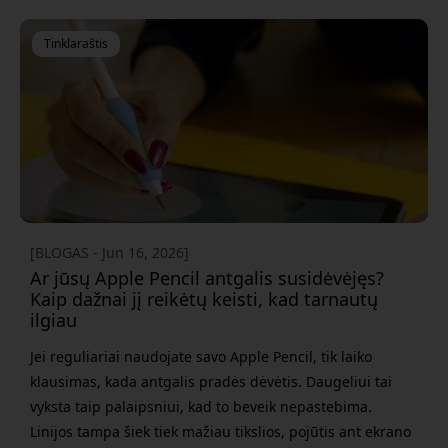
ekranų apsaugos yra vienodos. Kai kurios suteikia
malonų rašymo pojūtį, o kitos gali padaryti vaizdą
Tinklaraštis
grūdėtą, paveikti spalvas ar labiau, nei reikia, dėvėti
Apple Pencil antgalį. Čia apžvelgiame
[BLOGAS - Jun 16, 2026]
Ar jūsų Apple Pencil antgalis susidėvėjęs?
Kaip dažnai jį reikėtų keisti, kad tarnautų
ilgiau
Jei reguliariai naudojate savo Apple Pencil, tik laiko
klausimas, kada antgalis pradės dėvėtis. Daugeliui tai
vyksta taip palaipsniui, kad to beveik nepastebima.
Linijos tampa šiek tiek mažiau tikslios, pojūtis ant ekrano