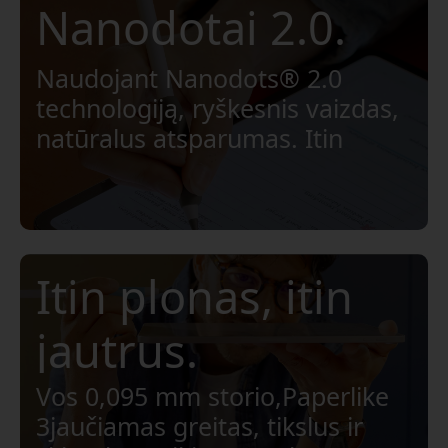
Nanodotai 2.0.
Naudojant Nanodots® 2.0
technologiją, ryškesnis vaizdas,
natūralus atsparumas. Itin
jautrus "Apple Pencil" valdymas.
Iki 3× atsparesnis įbrėžimams,
kad būtų naudojamas ilgai.
Itin plonas, itin
jautrus.
Vos 0,095 mm storio,Paperlike
3jaučiamas greitas, tikslus ir