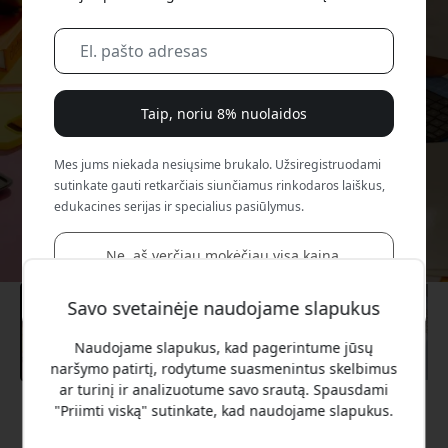
Taip, noriu 8% nuolaidos
Mes jums niekada nesiųsime brukalo. Užsiregistruodami
sutinkate gauti retkarčiais siunčiamus rinkodaros laiškus,
edukacines serijas ir specialius pasiūlymus.
Ne, aš verčiau mokėčiau visą kainą.
Savo svetainėje naudojame slapukus
Naudojame slapukus, kad pagerintume jūsų
naršymo patirtį, rodytume suasmenintus skelbimus
ar turinį ir analizuotume savo srautą. Spausdami
"Priimti viską" sutinkate, kad naudojame slapukus.
Rekomenduojama kaina