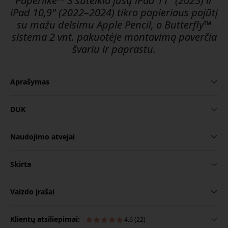
Paperlike™ 3 suteikia jūsų iPad 11" (2025) ir
iPad 10,9" (2022–2024) tikro popieriaus pojūtį
su mažu delsimu Apple Pencil, o Butterfly™
sistema 2 vnt. pakuotėje montavimą paverčia
švariu ir paprastu.
Aprašymas
DUK
Naudojimo atvejai
Skirta
Vaizdo įrašai
Klientų atsiliepimai:
4.6 (22)