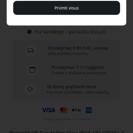
44.99 EUR
Priimti visus
Pirkti dabar
Yra sandėlyje – paruošta išsiųsti
Pristatymas 9.99 EUR į Lietuva
Jokių paslėptų mokesčių
Pristatymas 7-11 rugpjūtis
Greitas ir atsekamas pristatymas
30 dienų grąžinimo teisė
Paprastas grąžinimas – jokių rūpesčių
Saugūs mokėjimai su šifravimu