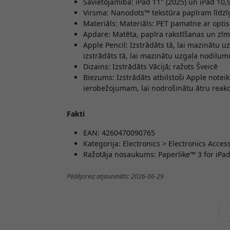
Savietojamība: iPad 11" (2025) un iPad 10,
Virsma: Nanodots™ tekstūra papīram līdzīg
Materiāls: Materiāls: PET pamatne ar optiskā
Apdare: Matēta, papīra rakstīšanas un zī
Apple Pencil: Izstrādāts tā, lai mazinātu 
izstrādāts tā, lai mazinātu uzgaļa nodilum
Dizains: Izstrādāts Vācijā; ražots Šveicē
Biezums: Izstrādāts atbilstoši Apple not
ierobežojumam, lai nodrošinātu ātru reakc
Fakti
EAN: 4260470090765
Kategorija: Electronics > Electronics Acces
Ražotāja nosaukums: Paperlike™ 3 for iPad 
Pēdējoreiz atjaunināts: 2026-06-29