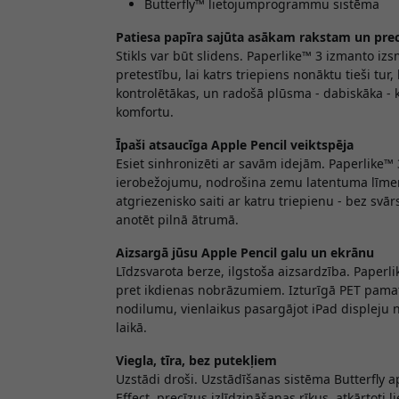
Butterfly™ lietojumprogrammu sistēma
Patiesa papīra sajūta asākam rakstam un pr
Stikls var būt slidens. Paperlike™ 3
izmanto izs
pretestību, lai katrs triepiens nonāktu tieši tur, 
kontrolētākas, un radošā plūsma - dabiskāka - 
komfortu.
Īpaši atsaucīga Apple Pencil veiktspēja
Esiet sinhronizēti ar savām idejām. Paperlike™ 
ierobežojumu, nodrošina zemu latentuma līmeni u
atgriezenisko saiti ar katru triepienu - bez svār
anotēt pilnā ātrumā.
Aizsargā jūsu Apple Pencil galu un ekrānu
Līdzsvarota berze, ilgstoša aizsardzība. Paperl
pret ikdienas nobrāzumiem. Izturīgā PET pamat
nodilumu, vienlaikus pasargājot iPad displeju
laikā.
Viegla, tīra, bez putekļiem
Uzstādi droši. Uzstādīšanas sistēma Butterfly 
Effect, precīzus izlīdzināšanas rīkus, atkārtoti