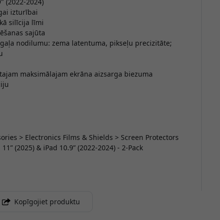
9" (2022-2024)
ai izturībai
 silīcija līmi
mēšanas sajūta
uzgaļa nodilumu: zema latentuma, pikseļu precizitāte;
u
eiktajam maksimālajam ekrāna aizsarga biezuma
iju
V
sories > Electronics Films & Shields > Screen Protectors
11” (2025) & iPad 10.9” (2022-2024) - 2-Pack
n
Kopīgojiet produktu