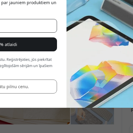
tu par jauniem produktiem un
a
8% atlaidi
. Reģistrējoties, jūs piekrītat
zglītojošām sērijām un īpašiem
ātu pilnu cenu.
p