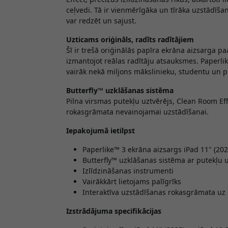
ceļvedi. Tā ir vienmērīgāka un tīrāka uzstādīš
var redzēt un sajust.
Uzticams oriģināls, radīts radītājiem
Šī ir trešā oriģinālās papīra ekrāna aizsarga pa
izmantojot reālas radītāju atsauksmes.
Paperlik
vairāk nekā miljons mākslinieku, studentu un p
Butterfly™ uzklāšanas sistēma
Pilna virsmas putekļu uztvērējs, Clean Room Eff
rokasgrāmata nevainojamai uzstādīšanai.
Iepakojumā ietilpst
Paperlike™ 3
ekrāna aizsargs iPad 11" (202
Butterfly™ uzklāšanas sistēma ar putekļu 
Izlīdzināšanas instrumenti
Vairākkārt lietojams palīgrīks
Interaktīva uzstādīšanas rokasgrāmata uz
Izstrādājuma specifikācijas