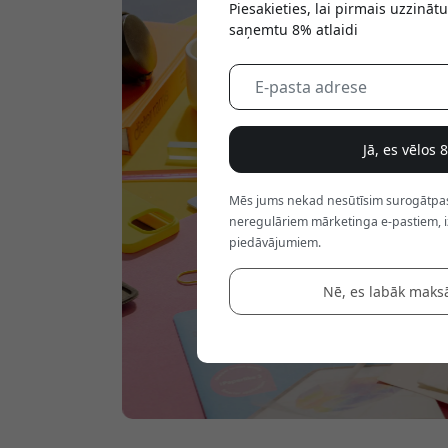
Piesakieties, lai pirmais uzzinā
saņemtu 8% atlaidi
Jā, es vēlos 
Mēs jums nekad nesūtīsim surogātpastu
neregulāriem mārketinga e-pastiem, i
piedāvājumiem.
Nē, es labāk maks