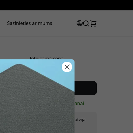
Sazinieties ar mums
Ieteicamā cena
44.99 EUR
tlaižu kods:
Nopirkt tagad
Ir noliktavā — gatavs sūtīšanai
Piegāde 9.99 EUR uz Latvija
Nav slēptu maksu
ot pasūtījumu, lai saņemtu 8%