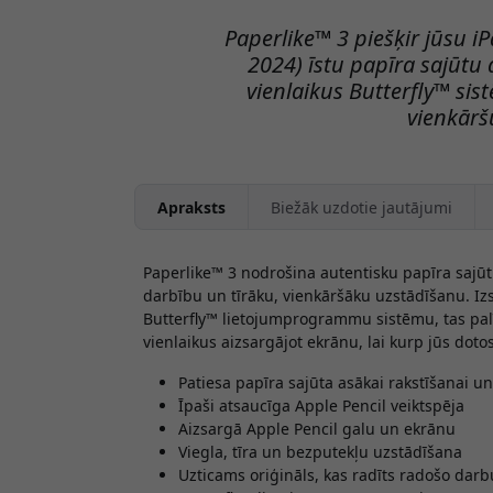
Paperlike™ 3 piešķir jūsu i
2024) īstu papīra sajūtu
vienlaikus Butterfly™ si
vienkārš
Apraksts
Biežāk uzdotie jautājumi
Paperlike™ 3
nodrošina autentisku papīra sajūtu,
darbību un tīrāku, vienkāršāku uzstādīšanu. I
Butterfly™ lietojumprogrammu sistēmu, tas palīdz
vienlaikus aizsargājot ekrānu, lai kurp jūs dotos
Patiesa papīra sajūta asākai rakstīšanai 
Īpaši atsaucīga Apple Pencil veiktspēja
Aizsargā Apple Pencil galu un ekrānu
Viegla, tīra un bezputekļu uzstādīšana
Uzticams oriģināls, kas radīts radošo dar