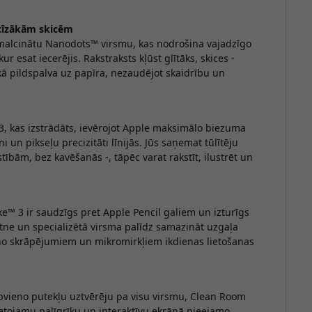
ecīzākām skicēm
a
malcinātu Nanodots™ virsmu, kas nodrošina vajadzīgo
kur esat iecerējis. Rakstraksts kļūst glītāks, skices -
S
kā pildspalva uz papīra, nezaudējot skaidrību un
s
3
, kas izstrādāts, ievērojot Apple maksimālo biezuma
n pikseļu precizitāti līnijās. Jūs saņemat tūlītēju
stībām, bez kavēšanās -, tāpēc varat rakstīt, ilustrēt un
ike™ 3
ir saudzīgs pret Apple Pencil galiem un izturīgs
ne un specializētā virsma palīdz samazināt uzgaļa
 no skrāpējumiem un mikromirkļiem ikdienas lietošanas
apvieno putekļu uztvērēju pa visu virsmu, Clean Room
 lietojamu palīgrīku un interaktīvu ekrānā pieejamo