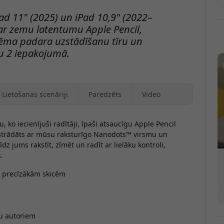
Pad 11" (2025) un iPad 10,9" (2022–
 ar zemu latentumu Apple Pencil,
stēma padara uzstādīšanu tīru un
u 2 iepakojumā.
Lietošanas scenāriji
Paredzēts
Video
 ko iecienījuši radītāji, īpaši atsaucīgu Apple Pencil
zstrādāts ar mūsu raksturīgo Nanodots™ virsmu un
 jums rakstīt, zīmēt un radīt ar lielāku kontroli,
.
un precīzākām skicēm
bu autoriem