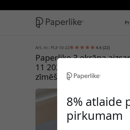
Pr
Art. nr.: PL3-10-22
4.6 (22)
Paperlike 3 ekrāna aizsar
11 2025 un iPad 10,9 202
zīmēšanai
8% atlaide
pirkumam