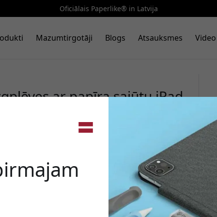
Oficiālais Paperlike® in Latvija
odukti
Mazumtirgotāji
Blogs
Atsauksmes
Video
gplēves ar papīra sajūtu iPad
2–2024, 2 gab. rakstīšanai un
🎉 Jūsu a
 pirmajam
Izmantojiet šo kodu, veic