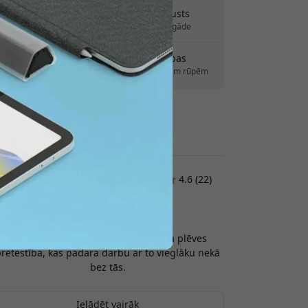
tlaidi.
Piegāde 10-12 augusts
Ātra un izsekojama piegāde
30 dienu atgriešanas tiesības
Vienkārša atgriešana – bez liekām rūpēm
Droši maksājumi ar šifrēšanu
Klientu atsauksmes:
4.6 (22)
Peter
2026-07-20
Ar IPencil sajūta ir lieliska. Patīkama plēves
retestība, kas padara darbu ar to vieglāku nekā
bez tās.
Ielādēt vairāk