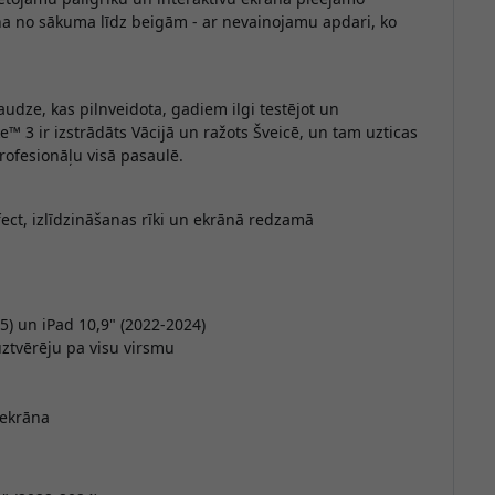
ana no sākuma līdz beigām - ar nevainojamu apdari, ko
b
audze, kas pilnveidota, gadiem ilgi testējot un
e™ 3 ir izstrādāts Vācijā un ražots Šveicē, un tam uzticas
rofesionāļu visā pasaulē.
i
ect, izlīdzināšanas rīki un ekrānā redzamā
v
A
5) un iPad 10,9" (2022-2024)
v
uztvērēju pa visu virsmu
 ekrāna