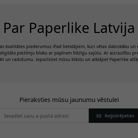
Par Paperlike Latvija
b
s kvalitātes piederumus iPad lietotājiem, kuri vēlas dabiskāku un
digitālo piezīmju bloku ar papīram līdzīgu sajūtu. Ar aizrautību p
āti un radošumu. Iepazīstiet mūsu klāstu un atklājiet Paperlike atšķ
ļ
Pieraksties mūsu jaunumu vēstulei
Reģistrējieties