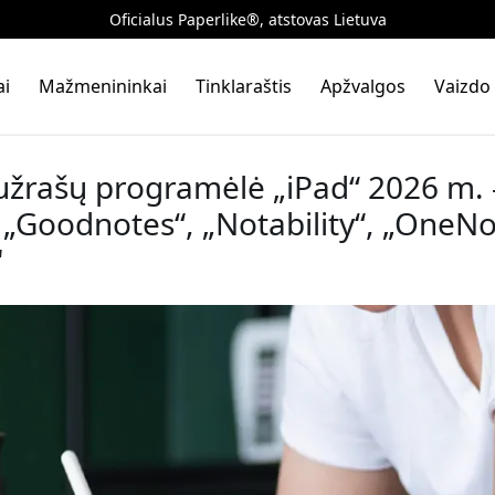
Oficialus Paperlike®, atstovas Lietuva
ai
Mažmenininkai
Tinklaraštis
Apžvalgos
Vaizdo 
užrašų programėlė „iPad“ 2026 m. 
 „Goodnotes“, „Notability“, „OneNot
"