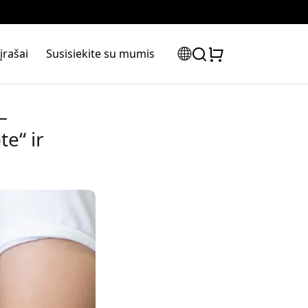
įrašai
Susisiekite su mumis
–
e“ ir