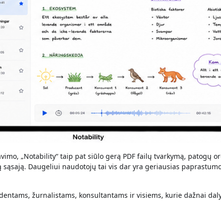
vimo, „Notability“ taip pat siūlo gerą PDF failų tvarkymą, patogų or
sąsają. Daugeliui naudotojų tai vis dar yra geriausias paprastumo
dentams, žurnalistams, konsultantams ir visiems, kurie dažnai dal