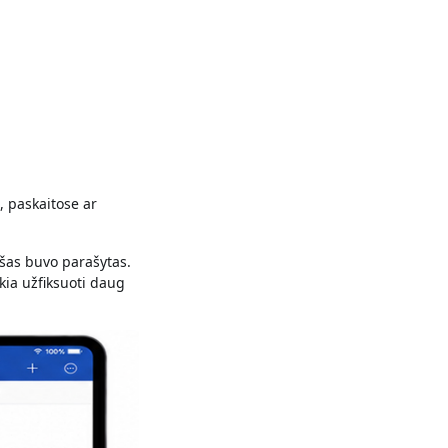
, paskaitose ar
ašas buvo parašytas.
ikia užfiksuoti daug