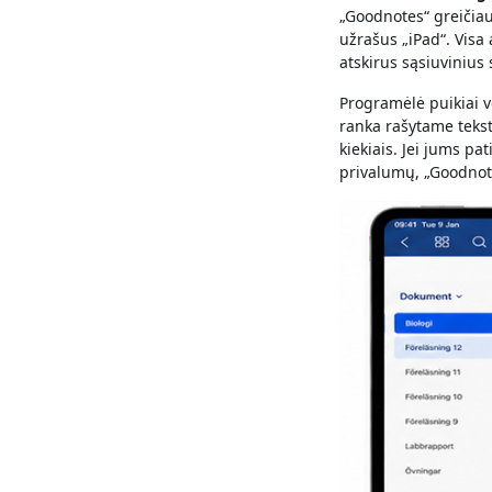
„Goodnotes“ greičiau
užrašus „iPad“. Visa
atskirus sąsiuvinius
Programėlė puikiai ve
ranka rašytame tekst
kiekiais. Jei jums pa
privalumų, „Goodnote