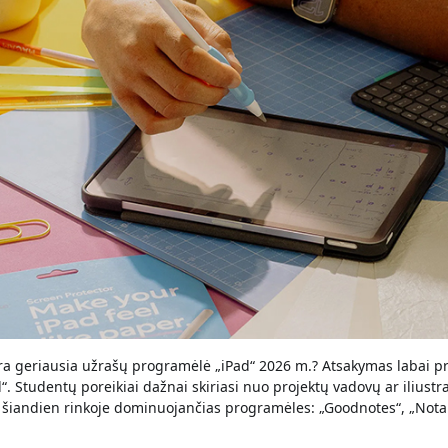
 yra geriausia užrašų programėlė „iPad“ 2026 m.? Atsakymas labai pr
. Studentų poreikiai dažnai skiriasi nuo projektų vadovų ar iliustra
šiandien rinkoje dominuojančias programėles: „Goodnotes“, „Notabi