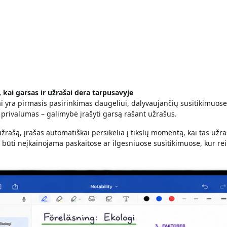
, kai garsas ir užrašai dera tarpusavyje
iai yra pirmasis pasirinkimas daugeliui, dalyvaujančių susitikimuose
s privalumas – galimybė įrašyti garsą rašant užrašus.
užrašą, įrašas automatiškai persikelia į tikslų momentą, kai tas užr
li būti neįkainojama paskaitose ar ilgesniuose susitikimuose, kur re