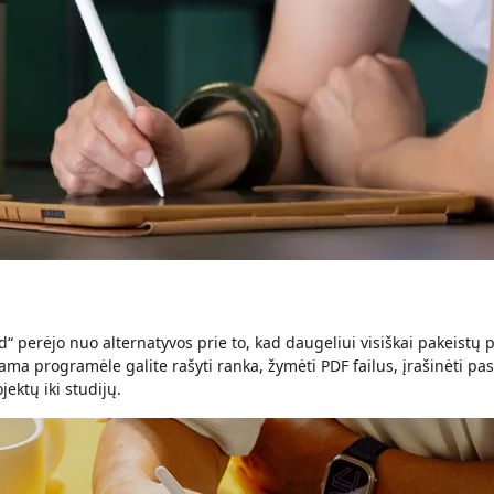
 perėjo nuo alternatyvos prie to, kad daugeliui visiškai pakeistų po
kama programėle galite rašyti ranka, žymėti PDF failus, įrašinėti pask
ektų iki studijų.