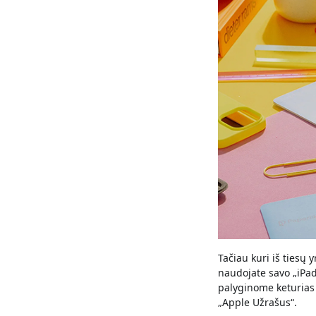
Tačiau kuri iš tiesų
naudojate savo „iPad“
palyginome keturias 
„Apple Užrašus“.