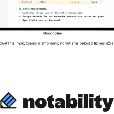
dentams, mokytojams ir žmonėms, norintiems pakeisti fizines užra