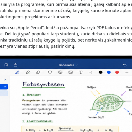
siai yra ta programėlė, kuri pirmiausia ateina į galvą kalbant apie
 aplinka primena skaitmeninę užrašų knygelę, kurioje kuriate aplan
 skirtingiems projektams ar kursams.
ikia su „Apple Pencil“, leidžia pažangiai tvarkyti PDF failus ir efekty
e. Dėl to ji ypač populiari tarp studentų, kurie dirba su dideliais 
tinka tradicinių užrašų knygelių pojūtis, bet norite visų skaitmenin
s“ yra vienas stipriausių pasirinkimų.