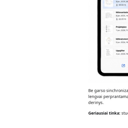
Be garso sinchroniza
lengvai perprantamą 
derinys.
Geriausiai tinka:
stu