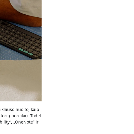
iklauso nuo to, kaip
torių poreikių. Todėl
lity“, „OneNote“ ir