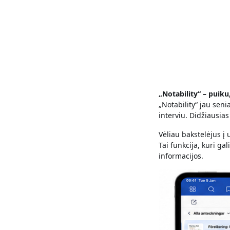
„Notability“ – puiku
„Notability“ jau sen
interviu. Didžiausia
Vėliau bakstelėjus į 
Tai funkcija, kuri ga
informacijos.