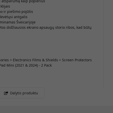
ti atsparumą kaip popierius
klijais
p
o ir piešimo pojūtis
dėvėtųsi antgalis
gaminamas Šveicarijoje
tytos didžiausios ekrano apsaugų storio ribos, kad būtų
L
sories > Electronics Films & Shields > Screen Protectors
Pad Mini (2021 & 2024) - 2 Pack
Dalytis produktu
p