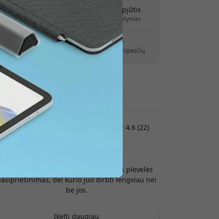
kaitydami.
Pristatymas 10-12 rugpjūtis
Greitas ir atsekamas pristatymas
30 dienų grąžinimo teisė
Paprastas grąžinimas – jokių rūpesčių
Saugūs mokėjimai su šifravimu
Klientų atsiliepimai:
4.6 (22)
Peter
2026-07-20
Pojūtis su IPencil yra puikus. Malonus plėvelės
asipriešinimas, dėl kurio juo dirbti lengviau nei
be jos.
Įkelti daugiau