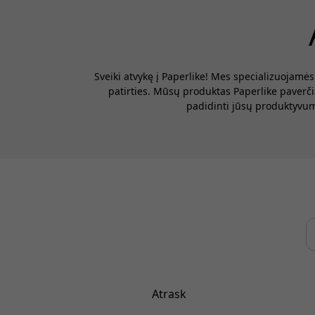
Sveiki atvykę į Paperlike! Mes specializuojamė
patirties. Mūsų produktas Paperlike paverči
padidinti jūsų produktyvum
Atrask