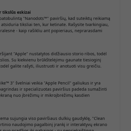
 tikslūs eskizai
a
atobulintą "Nanodots™" paviršių, kad suteiktų reikiamą
tsiduria tiksliai ten, kur ketinate. Rašysite tvarkingiau,
A
ūralesnė - kaip rašikliu ant popieriaus, neprarasdami
s
šijant "Apple" nustatytos didžiausio storio ribos, todėl
tikslios. Su kiekvienu brūkštelėjimu gaunate tiesioginį
odėl galite rašyti, iliustruoti ir anotuoti visu greičiu.
like™ 3"
švelniai veikia "Apple Pencil" galiukus ir yra
agrindas ir specializuotas paviršius padeda sumažinti
 ekraną nuo įbrėžimų ir mikroįbrėžimų kasdien
g
stema sujungia viso paviršiaus dulkių gaudyklę, "Clean
s
artinio naudojimo pagalbinį įrankį ir interaktyvų ekrano
g
s nuo pradžios iki pabaigos - su nepriekaištinga