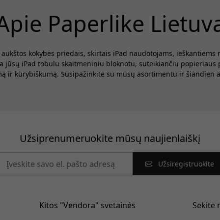
Apie Paperlike Lietuv
n
a
s aukštos kokybės priedais, skirtais iPad naudotojams, ieškantiem
p
a jūsų iPad tobulu skaitmeniniu bloknotu, suteikiančiu popieriaus p
s
ą ir kūrybiškumą. Susipažinkite su mūsų asortimentu ir šiandien at
Užsiprenumeruokite mūsų naujienlaiškį
Užsiregistruokite
Kitos "Vendora" svetainės
Sekite