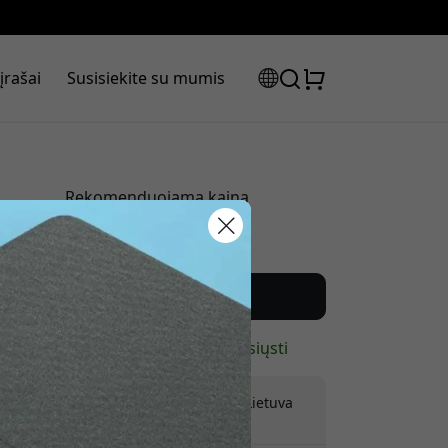
įrašai
Susisiekite su mumis
Rekomenduojama kaina
44.99 EUR
laidos kodas:
Pirkti dabar
Yra sandėlyje – paruošta išsiųsti
Pristatymas 9.99 EUR į Lietuva
Jokių paslėptų mokesčių
olaidą, naudokite šį kodą