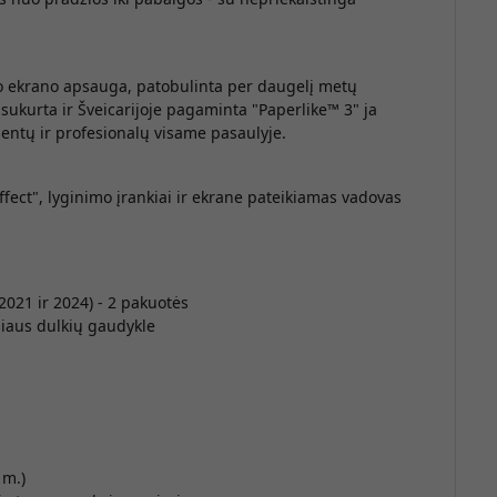
M
t
s
čio ekrano apsauga, patobulinta per daugelį metų
 sukurta ir Šveicarijoje pagaminta "Paperlike™ 3"
ja
dentų ir profesionalų visame pasaulyje.
fect", lyginimo įrankiai ir ekrane pateikiamas vadovas
d
P
021 ir 2024) - 2 pakuotės
šiaus dulkių gaudykle
k
s
 m.)
P