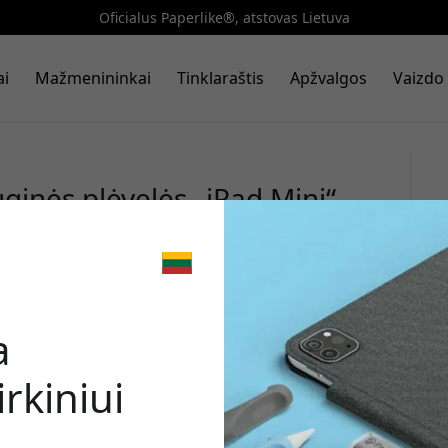
Oficialus Paperlike®, atstovas Lietuva
ai
Mažmenininkai
Tinklaraštis
Apžvalgos
Vaizdo 
ginės plėvelės „iPad Mini“
opieriaus pojūčiu ir Butterfly
🎉 Jūsų nuo
a
rkiniui
Norėdami gauti 8% nu