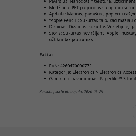
Paviršius: Nanodots™ tekstūra, užtikrinan
Medžiaga: PET pagrindas su optinio silicio 
Apdaila: Matinis, panašus į popierių rašym
"Apple Pencil": Sukurtas taip, kad mažiau 
Dizainas: Dizainas: sukurtas Vokietijoje; 
Storis: Sukurtas neviršijant "Apple" nusta
užtikrintas jautrumas
Faktai
EAN: 4260470090772
Kategorija: Electronics > Electronics Acces
Gamintojo pavadinimas: Paperlike™ 3 for i
Paskutinį kartą atnaujinta: 2026-06-29