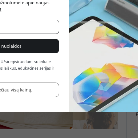
sužinotumėte apie naujas
atsis
ą
% nuolaidos
 Užsiregistruodami sutinkate
s laiškus, edukacines serijas ir
čiau visą kainą.
p