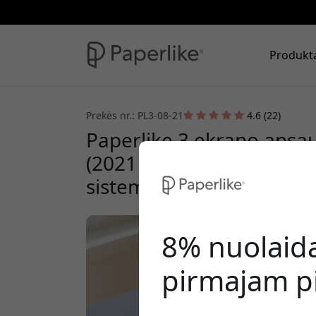
Produkt
Prekės nr.: PL3-08-21
4.6 (22)
Paperlike 3 ekrano apsau
(2021 ir 2024) 2 vnt. su p
sistema
8% nuolaid
pirmajam pi