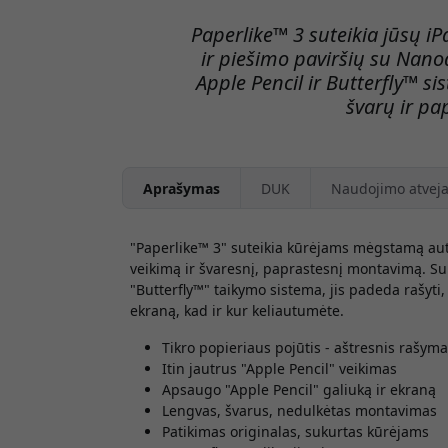
Paperlike™ 3 suteikia jūsų i
ir piešimo paviršių su Nano
Apple Pencil ir Butterfly™ si
švarų ir p
Aprašymas
DUK
Naudojimo atveja
"Paperlike™ 3"
suteikia kūrėjams mėgstamą auten
veikimą ir švaresnį, paprastesnį montavimą. S
"Butterfly™" taikymo sistema, jis padeda rašyti, 
ekraną, kad ir kur keliautumėte.
Tikro popieriaus pojūtis - aštresnis rašymas
Itin jautrus "Apple Pencil" veikimas
Apsaugo "Apple Pencil" galiuką ir ekraną
Lengvas, švarus, nedulkėtas montavimas
Patikimas originalas, sukurtas kūrėjams