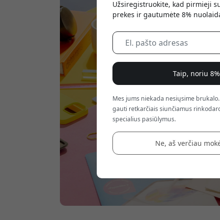
Užsiregistruokite, kad pirmieji 
prekes ir gautumėte 8% nuolaid
Taip, noriu 8
Mes jums niekada nesiųsime brukalo.
gauti retkarčiais siunčiamus rinkodaro
specialius pasiūlymus.
Ne, aš verčiau mokė