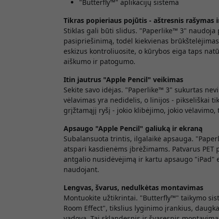
"Butterfly™" aplikacijų sistema
Tikras popieriaus pojūtis - aštresnis rašymas ir
Stiklas gali būti slidus. "Paperlike™ 3"
naudoja p
pasipriešinimą, todėl kiekvienas brūkštelėjimas a
eskizus kontroliuosite, o kūrybos eiga taps nat
aiškumo ir patogumo.
Itin jautrus "Apple Pencil" veikimas
Sekite savo idėjas. "Paperlike™ 3"
sukurtas nevir
vėlavimas yra nedidelis, o linijos - pikseliškai 
grįžtamąjį ryšį - jokio klibėjimo, jokio vėlavimo, t
Apsaugo "Apple Pencil" galiuką ir ekraną
Subalansuota trintis, ilgalaikė apsauga. "Paper
atspari kasdienėms įbrėžimams. Patvarus PET p
antgalio nusidėvėjimą ir kartu apsaugo "iPad"
naudojant.
Lengvas, švarus, nedulkėtas montavimas
Montuokite užtikrintai. "Butterfly™" taikymo si
Room Effect", tikslius lyginimo įrankius, daugk
vadovą. Tai sklandesnis ir švaresnis montavima