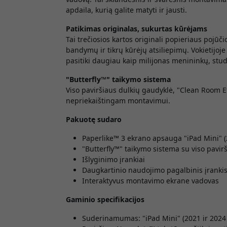
apdaila, kurią galite matyti ir jausti.
Patikimas originalas, sukurtas kūrėjams
Tai trečiosios kartos originali popieriaus pojū
bandymų ir tikrų kūrėjų atsiliepimų. Vokietijoje
pasitiki daugiau kaip milijonas menininkų, stu
"Butterfly™" taikymo sistema
Viso paviršiaus dulkių gaudyklė, "Clean Room Ef
nepriekaištingam montavimui.
Pakuotę sudaro
Paperlike™ 3
ekrano apsauga "iPad Mini" (2
"Butterfly™" taikymo sistema su viso pavir
Išlyginimo įrankiai
Daugkartinio naudojimo pagalbinis įranki
Interaktyvus montavimo ekrane vadovas
Gaminio specifikacijos
Suderinamumas: "iPad Mini" (2021 ir 2024