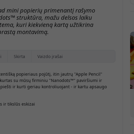
Pad mini popierių primenantį rašymo
dots™ struktūra, mažu delsos laiku
stema, kuri kiekvieną kartą užtikrina
aprastą montavimą.
i
Skirta
Vaizdo įrašai
tišką popieriaus pojūtį, itin jautrų "Apple Pencil"
ukurtas su mūsų firminiu "Nanodots™" paviršiumi ir
piešti ir kurti geriau kontroliuojant - ir kartu apsaugo
 ir tikslūs eskizai
P