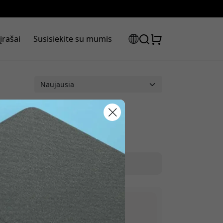
įrašai
Susisiekite su mumis
laidos kodas:
pple Pencil
|
Valymas
olaidą, naudokite šį kodą