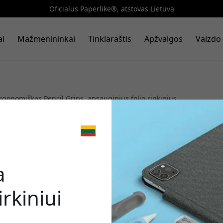
Oficialus Paperlike®, atstovas Lietuva
ai
Mažmenininkai
Tinklaraštis
Apžvalgos
Vaizdo 
gonomiškas Pencil Grips, apsauginius folio rinkinius,
 - šveicariškas tikslumas, užtikrinantis apsaugą nuo
ą Apple Pencil reakciją piešimui ir užrašams.
🎉 Jūsų nuo
d Air
|
iPad Mini
|
iPad 10,9
|
iPad 12.9
|
iPad 10.2
|
Skirta A
a
rkiniui
Norėdami gauti 8% nu