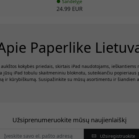
Sandėlyje
24.99 EUR
Apie Paperlike Lietuv
s aukštos kokybės priedais, skirtais iPad naudotojams, ieškantiem
a jūsų iPad tobulu skaitmeniniu bloknotu, suteikiančiu popieriaus p
ą ir kūrybiškumą. Susipažinkite su mūsų asortimentu ir šiandien at
Užsiprenumeruokite mūsų naujienlaiškį
Užsiregistruokite