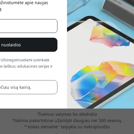
sužinotumėte apie naujas
atsis
ą
% nuolaidos
 Užsiregistruodami sutinkate
s laiškus, edukacines serijas ir
čiau visą kainą.
mas, be alkoholio skirtas ekranų valymo rinkinys su 5 papildymo gr
Švelnus valymas be alkoholio
Galima pakartotinai užpildyti daugiau nei 500 seansų
"viskas viename" talpykla su mikropluoštu