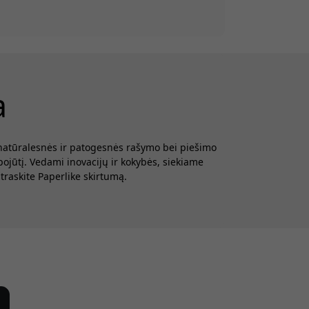
a
s natūralesnės ir patogesnės rašymo bei piešimo
ojūtį. Vedami inovacijų ir kokybės, siekiame
raskite Paperlike skirtumą.