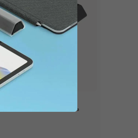
kaitydami.
anulėmis ir purškimo buteliuku - Pilka