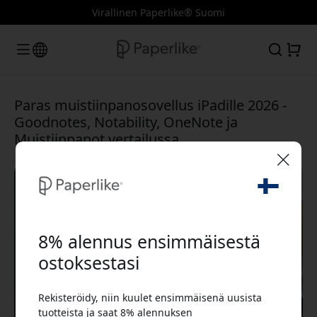
Virallinen Paperlike® Suomi
Paras muistiinpanosovellus iPadille 2026 -
Goodnotes, Notability, OneNote ja
Muistiinpanot vertailussa
🎉 Alennuskoodisi:
8% alennus ensimmäisestä
ostoksestasi
Rekisteröidy, niin kuulet ensimmäisenä uusista
Käytä tätä koodia kassalla saadaksesi 8%
tuotteista ja saat 8% alennuksen
alennuksen.