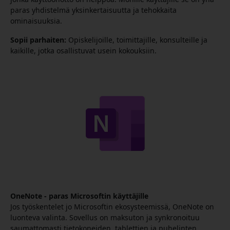
paras yhdistelmä yksinkertaisuutta ja tehokkaita
ominaisuuksia.
Sopii parhaiten:
Opiskelijoille, toimittajille, konsulteille ja
kaikille, jotka osallistuvat usein kokouksiin.
OneNote - paras Microsoftin käyttäjille
Jos työskentelet jo Microsoftin ekosysteemissä, OneNote on
luonteva valinta. Sovellus on maksuton ja synkronoituu
saumattomasti tietokoneiden, tablettien ja puhelinten