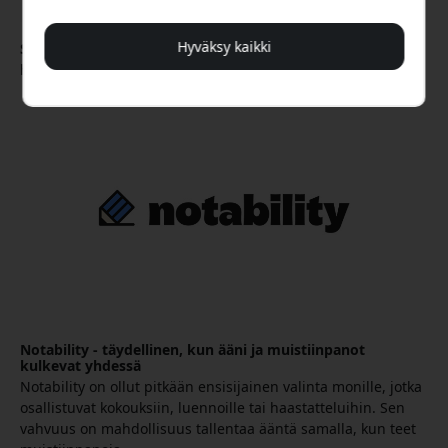
Hyväksy kaikki
Sopii parhaiten:
Opiskelijoille, opettajille ja henkilöille, jotka
haluavat korvata fyysiset muistikirjansa.
Notability - täydellinen, kun ääni ja muistiinpanot
kulkevat yhdessä
Notability on ollut pitkään ensisijainen valinta monille, jotka
osallistuvat kokouksiin, luennoille tai haastatteluihin. Sen
vahvuus on mahdollisuus tallentaa ääntä samalla, kun teet