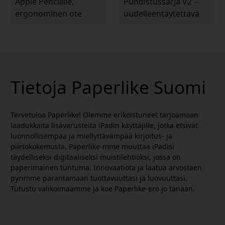
Apple Pencilille,
Puhdistussarja V2 –
ergonominen ote
uudelleentäytettävä
parempaan hallintaan
alkoholiton
ja mukavuuteen
puhdistussarja
piirtäessä
näytöille, jossa on 5
täyttöpelletit ja
suihkepullo
Tietoja Paperlike Suomi
Tervetuloa Paperlike! Olemme erikoistuneet tarjoamaan
laadukkaita lisävarusteita iPadin käyttäjille, jotka etsivät
luonnollisempaa ja miellyttävämpää kirjoitus- ja
piirtokokemusta. Paperlike-mme muuttaa iPadisi
täydelliseksi digitaaliseksi muistilehtiöksi, jossa on
paperimainen tuntuma. Innovaatiota ja laatua arvostaen
pyrimme parantamaan tuottavuuttasi ja luovuuttasi.
Tutustu valikoimaamme ja koe Paperlike-ero jo tänään.