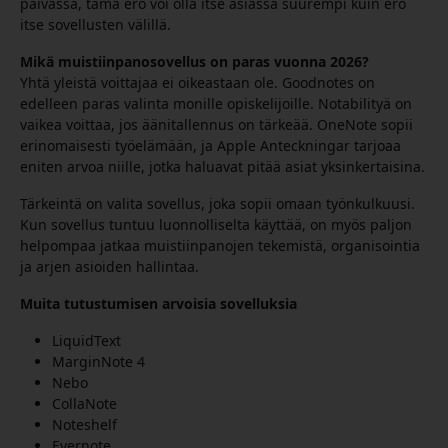
päivässä, tämä ero voi olla itse asiassa suurempi kuin ero
itse sovellusten välillä.
Mikä muistiinpanosovellus on paras vuonna 2026?
Yhtä yleistä voittajaa ei oikeastaan ole. Goodnotes on
edelleen paras valinta monille opiskelijoille. Notabilityä on
vaikea voittaa, jos äänitallennus on tärkeää. OneNote sopii
erinomaisesti työelämään, ja Apple Anteckningar tarjoaa
eniten arvoa niille, jotka haluavat pitää asiat yksinkertaisina.
Tärkeintä on valita sovellus, joka sopii omaan työnkulkuusi.
Kun sovellus tuntuu luonnolliselta käyttää, on myös paljon
helpompaa jatkaa muistiinpanojen tekemistä, organisointia
ja arjen asioiden hallintaa.
Muita tutustumisen arvoisia sovelluksia
LiquidText
MarginNote 4
Nebo
CollaNote
Noteshelf
Evernote