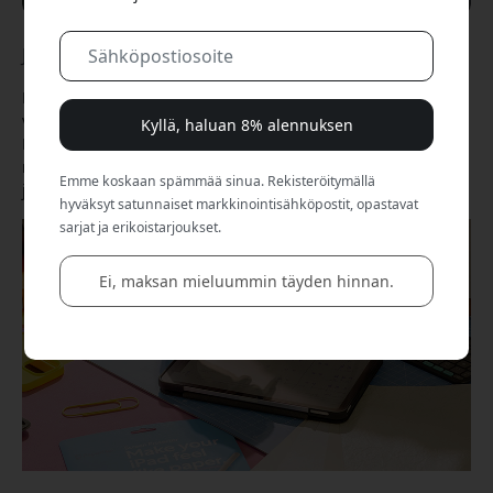
Jun 15, 2026
Muistiinpanojen tekeminen iPadilla on siirtynyt
vaihtoehdosta monille paperin ja kynän korvaajaksi. Apple
Kyllä, haluan 8% alennuksen
Pencilin ja oikean sovelluksen avulla voit kirjoittaa käsin,
merkitä PDF-tiedostoja, tallentaa luentoja ja pitää
Emme koskaan spämmää sinua. Rekisteröitymällä
järjestyksessä kaiken työprojekteista opiskeluun.
hyväksyt satunnaiset markkinointisähköpostit, opastavat
sarjat ja erikoistarjoukset.
Ei, maksan mieluummin täyden hinnan.