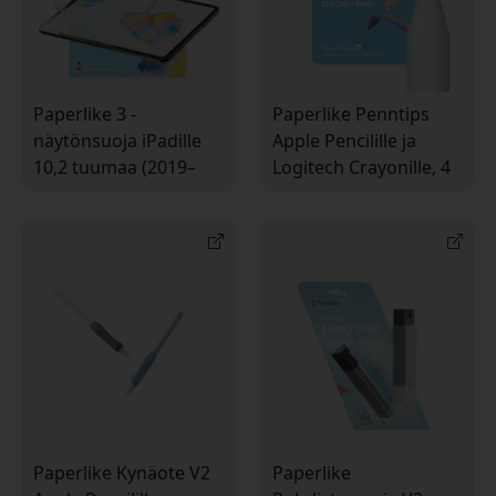
Paperlike 3 -
Paperlike Penntips
näytönsuoja iPadille
Apple Pencilille ja
10,2 tuumaa (2019–
Logitech Crayonille, 4
2021) – 2 kpl
kpl paperimaisen
paperimaisella
tuntuman saamiseksi
tuntumalla Apple
kirjoittamiseen ja
Pencilille
piirtämiseen
Paperlike Kynäote V2
Paperlike