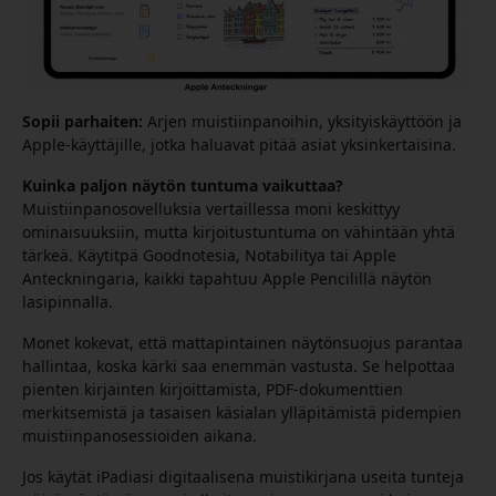
Sopii parhaiten:
Arjen muistiinpanoihin, yksityiskäyttöön ja
Apple-käyttäjille, jotka haluavat pitää asiat yksinkertaisina.
Kuinka paljon näytön tuntuma vaikuttaa?
Muistiinpanosovelluksia vertaillessa moni keskittyy
ominaisuuksiin, mutta kirjoitustuntuma on vähintään yhtä
tärkeä. Käytitpä Goodnotesia, Notabilitya tai Apple
Anteckningaria, kaikki tapahtuu Apple Pencilillä näytön
lasipinnalla.
Monet kokevat, että mattapintainen näytönsuojus parantaa
hallintaa, koska kärki saa enemmän vastusta. Se helpottaa
pienten kirjainten kirjoittamista, PDF-dokumenttien
merkitsemistä ja tasaisen käsialan ylläpitämistä pidempien
muistiinpanosessioiden aikana.
Jos käytät iPadiasi digitaalisena muistikirjana useita tunteja