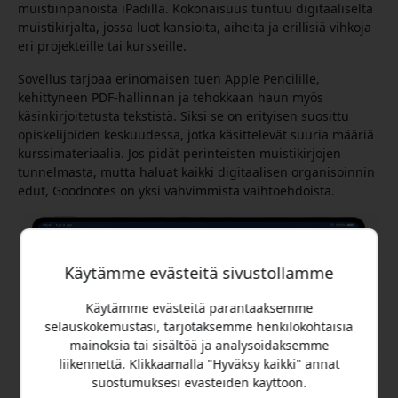
muistiinpanoista iPadilla. Kokonaisuus tuntuu digitaaliselta
muistikirjalta, jossa luot kansioita, aiheita ja erillisiä vihkoja
eri projekteille tai kursseille.
Sovellus tarjoaa erinomaisen tuen Apple Pencilille,
kehittyneen PDF-hallinnan ja tehokkaan haun myös
käsinkirjoitetusta tekstistä. Siksi se on erityisen suosittu
opiskelijoiden keskuudessa, jotka käsittelevät suuria määriä
kurssimateriaalia. Jos pidät perinteisten muistikirjojen
tunnelmasta, mutta haluat kaikki digitaalisen organisoinnin
edut, Goodnotes on yksi vahvimmista vaihtoehdoista.
Käytämme evästeitä sivustollamme
Käytämme evästeitä parantaaksemme
selauskokemustasi, tarjotaksemme henkilökohtaisia
mainoksia tai sisältöä ja analysoidaksemme
liikennettä. Klikkaamalla "Hyväksy kaikki" annat
suostumuksesi evästeiden käyttöön.