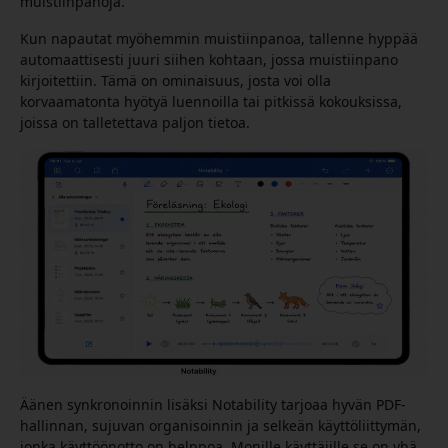
muistiinpanoja.
Kun napautat myöhemmin muistiinpanoa, tallenne hyppää
automaattisesti juuri siihen kohtaan, jossa muistiinpano
kirjoitettiin. Tämä on ominaisuus, josta voi olla
korvaamatonta hyötyä luennoilla tai pitkissä kokouksissa,
joissa on talletettava paljon tietoa.
Äänen synkronoinnin lisäksi Notability tarjoaa hyvän PDF-
hallinnan, sujuvan organisoinnin ja selkeän käyttöliittymän,
jonka käyttöönotto on helppoa. Monille käyttäjille se on yhä