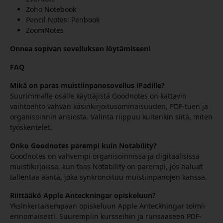
Zoho Notebook
Pencil Notes: Penbook
ZoomNotes
Onnea sopivan sovelluksen löytämiseen!
FAQ
Mikä on paras muistiinpanosovellus iPadille?
Suurimmalle osalle käyttäjistä Goodnotes on kattavin
vaihtoehto vahvan käsinkirjoitusominaisuuden, PDF-tuen ja
organisoinnin ansiosta. Valinta riippuu kuitenkin siitä, miten
työskentelet.
Onko Goodnotes parempi kuin Notability?
Goodnotes on vahvempi organisoinnissa ja digitaalisissa
muistikirjoissa, kun taas Notability on parempi, jos haluat
tallentaa ääntä, joka synkronoituu muistiinpanojen kanssa.
Riittääkö Apple Anteckningar opiskeluun?
Yksinkertaisempaan opiskeluun Apple Anteckningar toimii
erinomaisesti. Suurempiin kursseihin ja runsaaseen PDF-