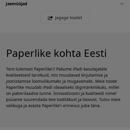
Jaemüüjad
Jagage toodet
Paperlike kohta Eesti
Tere tulemast Paperlike'i! Pakume iPadi kasutajatele
kvaliteetseid tarvikuid, mis muudavad kirjutamise ja
joonistamise loomulikumaks ja mugavamaks. Meie toode
Paperlike muudab iPadi ideaalseks digimärkmikuks, millel
on paberilaadne tunne. Innovatsiooni ja kvaliteedi nimel
püüame suurendada teie tootlikkust ja loovust. Tutvu meie
valikuga ja avasta Paperlike'i erinevus juba täna.