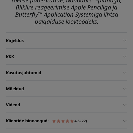
tõelise paberitunde, Nanodots™-pinnaga,
ülikiire reageerimise Apple Penciliga ja
Butterfly™ Application Systemiga lihtsa
paigalduse loovtöödeks.
Kirjeldus
KKK
Kasutusjuhtumid
Mõeldud
Videod
Klientide hinnangud:
4.6 (22)