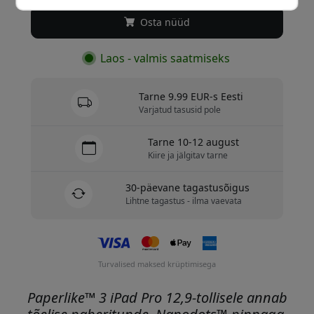
Osta nüüd
Laos - valmis saatmiseks
Tarne 9.99 EUR-s Eesti
Varjatud tasusid pole
Tarne 10-12 august
Kiire ja jälgitav tarne
30-päevane tagastusõigus
Lihtne tagastus - ilma vaevata
Turvalised maksed krüptimisega
Paperlike™ 3 iPad Pro 12,9-tollisele annab