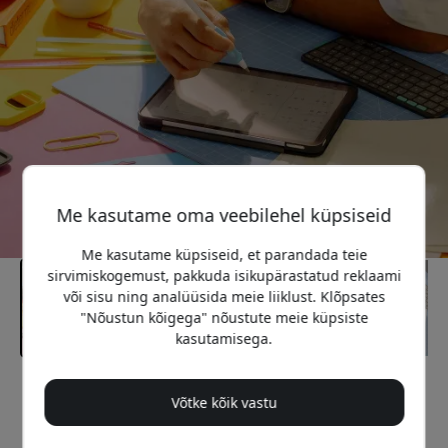
Me kasutame oma veebilehel küpsiseid
Me kasutame küpsiseid, et parandada teie
sirvimiskogemust, pakkuda isikupärastatud reklaami
või sisu ning analüüsida meie liiklust. Klõpsates
"Nõustun kõigega" nõustute meie küpsiste
kasutamisega.
Soovitatav hind
Võtke kõik vastu
44.99 EUR