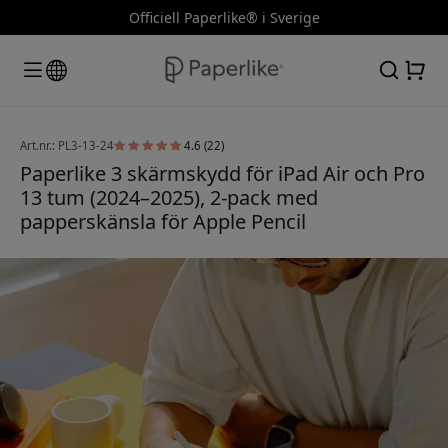
Officiell Paperlike® i Sverige
Art.nr.: PL3-13-24
4.6 (22)
Paperlike 3 skärmskydd för iPad Air och Pro
13 tum (2024–2025), 2-pack med
papperskänsla för Apple Pencil