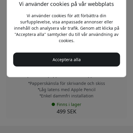
Vi använder cookies på vår webbplats
Vi använder cookies för att förbättra din
surfupplevelse, visa anpassade annonser eller
innehåll och analysera vår trafik. Genom att klicka på
"Acceptera alla" samtycker du till vår användning av
cookies.
PL3-10-19
Acceptera alla
4.6
Paperlike 3 skärmskydd för iPad 10,2 tum (2019–2021) –
2-pack med papperskänsla för Apple Pencil
Papperskänsla för skrivande och skiss
Låg latens med Apple Pencil
Enkel dammfri installation
Finns i lager
499 SEK