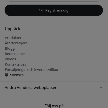
Registrera dig
Upptäck
Produkter
Återförsäljare
Blogg
Recensioner
Videos
Kontakta oss
Försäljnings- och leveransvillkor
Svenska
Andra Vendora-webbplatser
www.mujjo.se
www.just-mobile.se
Följ oss på
www.twelvesouth.se