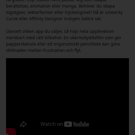
berättelser, animation eller manga. Behöver du skapa
logotyper, vektorformer eller tryckoriginal? Då är Linearity
Curve eller Affinity Designer troligen bättre val.
Oavsett vilken app du väljer, så höjs hela upplevelsen
märkbart med rätt tillbehör. En skärmskyddsfilm som ger
papperskänsla eller ett ergonomiskt pennfäste kan göra
skillnaden mellan frustration och flyt.