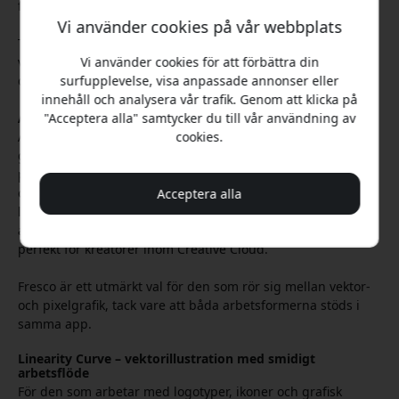
frilansare och professionella illustratörer.
Vi använder cookies på vår webbplats
Trots att Procreate är pixelbaserad och saknar
vektorhantering, är det ett av de mest kompletta valen för
Vi använder cookies för att förbättra din
digital målning och animation på iPad.
surfupplevelse, visa anpassade annonser eller
innehåll och analysera vår trafik. Genom att klicka på
Adobe Fresco – kraft från Photoshop i mobilform
"Acceptera alla" samtycker du till vår användning av
Adobe Fresco bygger vidare på Photoshops mångåriga
cookies.
grafiska motor, och ger användaren tillgång till över 150
penslar – inklusive livepenslar som simulerar akvarell och
olja med häpnadsväckande realism. Dess största styrka
Acceptera alla
ligger dock i integrationen med andra Adobe-appar. Du kan
arbeta sömlöst mellan Illustrator, Photoshop och Fresco –
perfekt för kreatörer inom Creative Cloud.
Fresco är ett utmärkt val för den som rör sig mellan vektor-
och pixelgrafik, tack vare att båda arbetsformerna stöds i
samma app.
Linearity Curve – vektorillustration med smidigt
arbetsflöde
För den som arbetar med logotyper, ikoner och grafisk