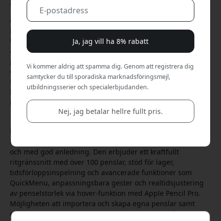
Jun 09, 2025
Att rita digitalt på en iPad har blivit mer än ett alternativ till
papper – det är numera ett kraftfullt verktyg för både
hobbyister och professionella konstnärer. Men i en uppsjö
Ja, jag vill ha 8% rabatt
av appar gäller det att välja rätt. Det handlar inte bara om
penslar och färger, utan om precision, arbetsflöde,
Vi kommer aldrig att spamma dig. Genom att registrera dig
exportmöjligheter och hur appen samspelar med Apple
samtycker du till sporadiska marknadsföringsmejl,
Pencil. Här guidar vi dig genom några av de mest
utbildningsserier och specialerbjudanden.
kompetenta ritapparna till iPad och hur de skiljer sig åt –
både tekniskt och praktiskt.
Nej, jag betalar hellre fullt pris.
Procreate – favoritvalet för många konstnärer
Procreate är kanske den mest omtalade ritappen för iPad,
och med god anledning. Den erbjuder ett kraftfullt
ritgränssnitt med över 100 penslar, stöd för lager,
tidsförloppsinspelning och avancerade funktioner som
QuickMenu, anpassningsbara gester och realtidsjustering
av penselstorlek via hover-funktion med Apple Pencil Pro.
Möjligheten att importera och skapa egna penslar samt
exportera PSD-filer gör den till en favorit bland både