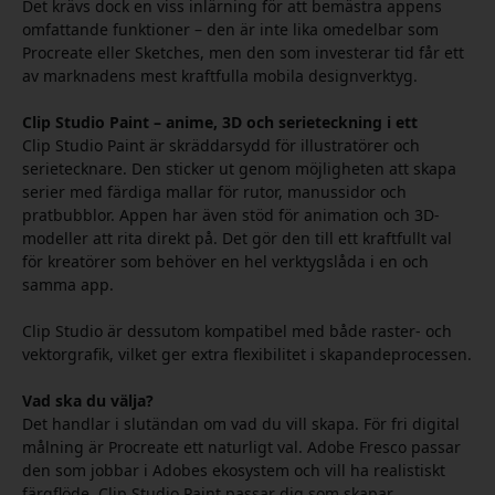
Det krävs dock en viss inlärning för att bemästra appens
omfattande funktioner – den är inte lika omedelbar som
Procreate eller Sketches, men den som investerar tid får ett
av marknadens mest kraftfulla mobila designverktyg.
Clip Studio Paint – anime, 3D och serieteckning i ett
Clip Studio Paint är skräddarsydd för illustratörer och
serietecknare. Den sticker ut genom möjligheten att skapa
serier med färdiga mallar för rutor, manussidor och
pratbubblor. Appen har även stöd för animation och 3D-
modeller att rita direkt på. Det gör den till ett kraftfullt val
för kreatörer som behöver en hel verktygslåda i en och
samma app.
Clip Studio är dessutom kompatibel med både raster- och
vektorgrafik, vilket ger extra flexibilitet i skapandeprocessen.
Vad ska du välja?
Det handlar i slutändan om vad du vill skapa. För fri digital
målning är Procreate ett naturligt val. Adobe Fresco passar
den som jobbar i Adobes ekosystem och vill ha realistiskt
färgflöde. Clip Studio Paint passar dig som skapar