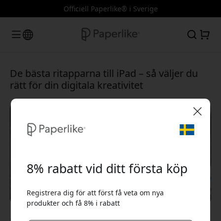
Officiell Paperlike® i Sverige
De bästa ritapparna till iPad – så väljer du
rätt för din digitala kreativitet
🎉 Din rabattkod:
8% rabatt vid ditt första köp
Registrera dig för att först få veta om nya
produkter och få 8% i rabatt
Använd denna kod i kassan för att få 8% rabatt.