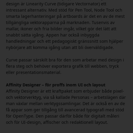
design är Linearity Curve (tidigare Vectornator) ett
intressant alternativ. Med stöd för Pen Tool, Node Tool och
smarta lagerhanteringar på artboards är det en av de mest
tillgängliga vektorapparna på marknaden. Tusenvis av
mallar, ikoner och fria bilder ingår, vilket gör det lätt att
snabbt sätta igång. Appen har också inbyggda
handledningar och ett pedagogiskt gränssnitt som hjälper
nybörjare att komma igång utan att bli överväldigade.
Curve passar särskilt bra för den som arbetar med design i
flera steg och behöver exportera grafik till webben, tryck
eller presentationsmaterial.
Affinity Designer – för proffs inom UI och layout
Affinity Designer är ett kraftpaket som erbjuder både pixel-
och vektorverktyg, via så kallade Personas – arbetslägen där
man växlar mellan verktygssamlingar. Det är också en av de
få appar som ger tillgång till avancerad typografi med stöd
för OpenType. Den passar därför både för digitalt måleri
och för UI-design, affischer och redaktionell layout.