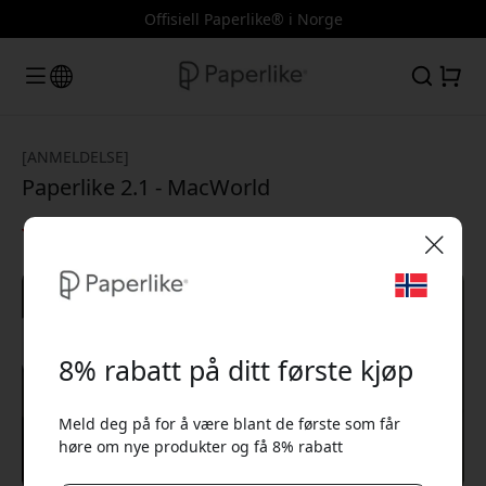
Offisiell Paperlike® i Norge
[ANMELDELSE]
Paperlike 2.1 - MacWorld
4/5
🎉 Din rabattkode:
8% rabatt på ditt første kjøp
Meld deg på for å være blant de første som får
høre om nye produkter og få 8% rabatt
Bruk denne koden i kassen for å få 8% rabatt.