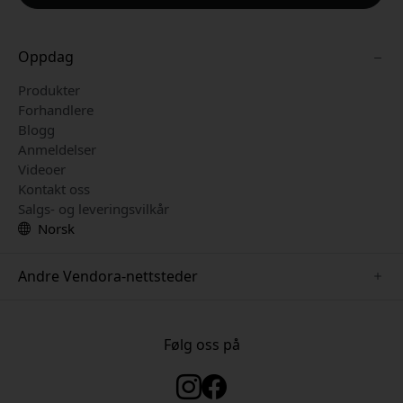
Oppdag
Produkter
Forhandlere
Blogg
Anmeldelser
Videoer
Kontakt oss
Salgs- og leveringsvilkår
Norsk
Andre Vendora-nettsteder
www.mujjo.se
www.just-mobile.se
Følg oss på
www.twelvesouth.se
www.satechi.se
www.alogic.se