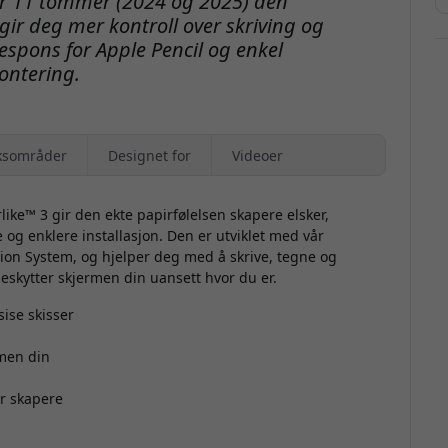
Air 11 tommer (2024 og 2025) den
gir deg mer kontroll over skriving og
espons for Apple Pencil og enkel
ontering.
ksområder
Designet for
Videoer
rlike™ 3
gir den ekte papirfølelsen skapere elsker,
e og enklere installasjon. Den er utviklet med vår
ion System, og hjelper deg med å skrive, tegne og
eskytter skjermen din uansett hvor du er.
sise skisser
rmen din
F
or skapere
p
b