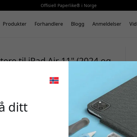
Offisiell Paperlike® i Norge
Produkter
Forhandlere
Blogg
Anmeldelser
Vid
ere til iPad Air 11" (2024 og
rfølelse for Apple Pencil
🎉 Din r
 ditt
Bruk denne koden i k