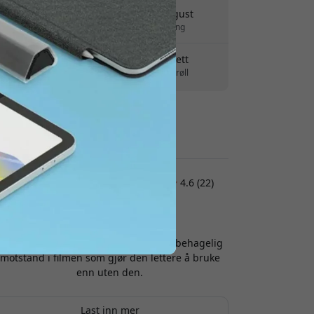
Levering 10-12 august
Rask og sporbar levering
30 dagers returrett
Enkel retur - ingen krøll
Sikre betalinger med kryptering
Kundeanmeldelser:
4.6 (22)
Peter
2026-07-20
Følelsen med IPencil er fantastisk. En behagelig
motstand i filmen som gjør den lettere å bruke
enn uten den.
Last inn mer