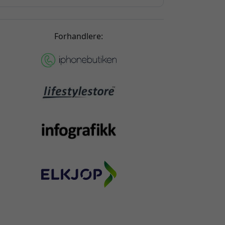
Nils Sandström
2026-04-21
Luksuriøs følelse og utmerkede instruksjoner for
installasjon.
Forhandlere:
Pelle
2026-04-08
Alexander Johansson
2026-04-08
Akkurat det jeg ville ha
Alex
2026-03-31
ørst må jeg si at følelsen er veldig god. Men i det
siste steget for å ta av venstre side sprakk
lasten, og da jeg prøvde å få det ordnet, kom det
inn støv. Så nå har jeg et støvkorn og en stor
oble på venstre side av skjermen min. Heldigvis