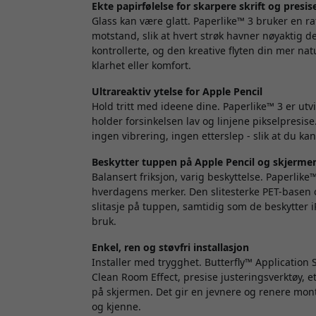
Ekte papirfølelse for skarpere skrift og presis
Glass kan være glatt. Paperlike™ 3
bruker en ra
motstand, slik at hvert strøk havner nøyaktig de
kontrollerte, og den kreative flyten din mer na
klarhet eller komfort.
Ultrareaktiv ytelse for Apple Pencil
Hold tritt med ideene dine. Paperlike™ 3
er utv
holder forsinkelsen lav og linjene pikselpresis
ingen vibrering, ingen etterslep - slik at du kan
Beskytter tuppen på Apple Pencil og skjerme
Balansert friksjon, varig beskyttelse. Paperlike
hverdagens merker. Den slitesterke PET-basen o
slitasje på tuppen, samtidig som de beskytter
bruk.
Enkel, ren og støvfri installasjon
Installer med trygghet. Butterfly™ Application
Clean Room Effect, presise justeringsverktøy, e
på skjermen. Det gir en jevnere og renere monteri
og kjenne.