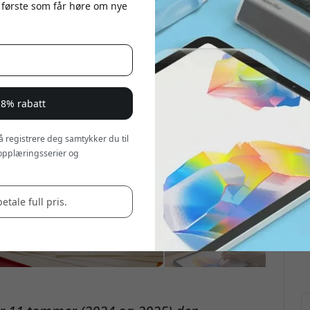
 første som får høre om nye
 8% rabatt
 å registrere deg samtykker du til
opplæringsserier og
betale full pris.