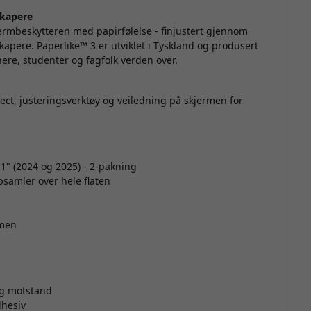
skapere
m
jermbeskytteren med papirfølelse - finjustert gjennom
skapere. Paperlike™ 3
er utviklet i Tyskland og produsert
nere, studenter og fagfolk verden over.
ect, justeringsverktøy og veiledning på skjermen for
p
11" (2024 og 2025) - 2-pakning
samler over hele flaten
s
d
rmen
h
ig motstand
m
dhesiv