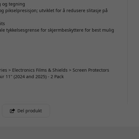
ng og tegning
g pikselpresisjon; utviklet for å redusere slitasje på
its
ale tykkelsesgrense for skjermbeskyttere for best mulig
ries > Electronics Films & Shields > Screen Protectors
Air 11" (2024 and 2025) - 2 Pack
Del produkt
m