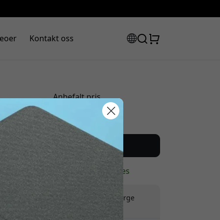
eoer
Kontakt oss
Anbefalt pris
549 NOK
abattkode:
Kjøp nå
På lager - klar til å sendes
Frakt 99 NOK i Norge
Ingen skjulte avgifter
assen for å få 8% rabatt.