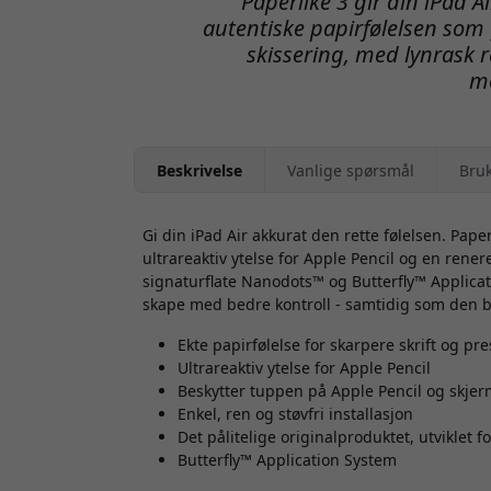
Paperlike 3 gir din iPad 
autentiske papirfølelsen som 
skissering, med lynrask r
m
Beskrivelse
Vanlige spørsmål
Bru
Gi din iPad Air akkurat den rette følelsen. Pape
ultrareaktiv ytelse for Apple Pencil og en rener
signaturflate Nanodots™ og Butterfly™ Applicat
skape med bedre kontroll - samtidig som den b
Ekte papirfølelse for skarpere skrift og pre
Ultrareaktiv ytelse for Apple Pencil
Beskytter tuppen på Apple Pencil og skje
Enkel, ren og støvfri installasjon
Det pålitelige originalproduktet, utviklet f
Butterfly™ Application System