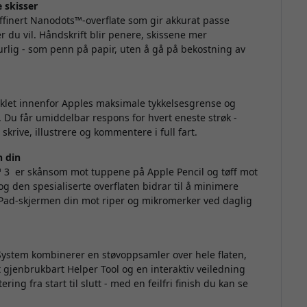
e skisser
e
ffinert Nanodots™-overflate som gir akkurat passe
n
r du vil. Håndskrift blir penere, skissene mer
s
turlig - som penn på papir, uten å gå på bekostning av
T
iklet innenfor Apples maksimale tykkelsesgrense og
e. Du får umiddelbar respons for hvert eneste strøk -
 skrive, illustrere og kommentere i full fart.
n din
™ 3
er skånsom mot tuppene på Apple Pencil og tøff mot
g den spesialiserte overflaten bidrar til å minimere
 iPad-skjermen din mot riper og mikromerker ved daglig
 System kombinerer en støvoppsamler over hele flaten,
t gjenbrukbart Helper Tool og en interaktiv veiledning
f
ng fra start til slutt - med en feilfri finish du kan se