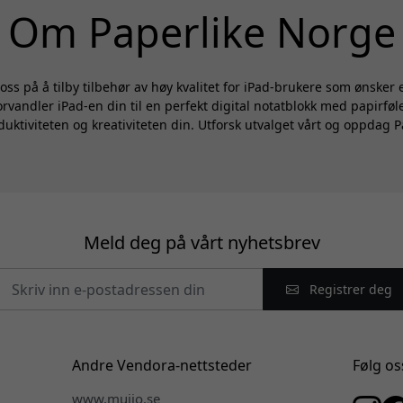
Om Paperlike Norge
 oss på å tilby tilbehør av høy kvalitet for iPad-brukere som ønsker
orvandler iPad-en din til en perfekt digital notatblokk med papirføl
oduktiviteten og kreativiteten din. Utforsk utvalget vårt og oppdag Pa
i
Meld deg på vårt nyhetsbrev
Registrer deg
Andre Vendora-nettsteder
Følg os
www.mujjo.se