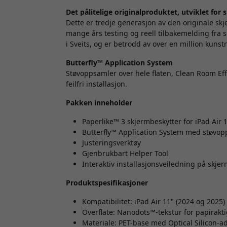
Det pålitelige originalproduktet, utviklet for 
Dette er tredje generasjon av den originale sk
mange års testing og reell tilbakemelding fra 
i Sveits, og er betrodd av over en million kunst
Butterfly™ Application System
Støvoppsamler over hele flaten, Clean Room Eff
feilfri installasjon.
Pakken inneholder
Paperlike™ 3
skjermbeskytter for iPad Air 
Butterfly™ Application System med støvopp
Justeringsverktøy
Gjenbrukbart Helper Tool
Interaktiv installasjonsveiledning på skje
Produktspesifikasjoner
Kompatibilitet: iPad Air 11" (2024 og 2025)
Overflate: Nanodots™-tekstur for papirakt
Materiale: PET-base med Optical Silicon-a