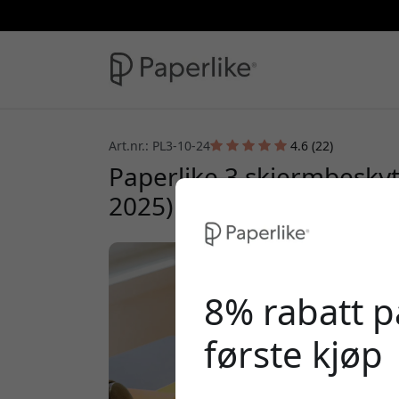
Art.nr.: PL3-10-24
4.6 (22)
Paperlike 3 skjermbeskytt
2025) 2-pakning med papi
8% rabatt på
første kjøp