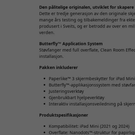
Den pålitelige originalen, utviklet for skapere
Dette er tredje generasjon av den originale sk
mange års testing og tilbakemeldinger fra ekte
produsert i Sveits, og er betrodd av over en mi
verden.
Butterfly™ Application System
Støvfanger med full overflate, Clean Room Effect
installasjon.
Pakken inkluderer
Paperlike™ 3
skjermbeskytter for iPad Mini
Butterfly™-applikasjonssystem med støvfan
Justeringsverktøy
Gjenbrukbart hjelpeverktøy
Interaktiv installasjonsveiledning på skje
Produktspesifikasjoner
Kompatibilitet: iPad Mini (2021 og 2024)
Overflate: Nanodots™-struktur for papirl