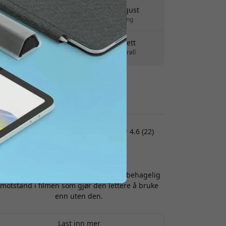
Levering 10-12 august
Rask og sporbar levering
30 dagers returrett
Enkel retur - ingen krøll
Sikre betalinger med kryptering
Kundeanmeldelser:
4.6 (22)
Peter
2026-07-20
Følelsen med IPencil er fantastisk. En behagelig
motstand i filmen som gjør den lettere å bruke
enn uten den.
Last inn mer