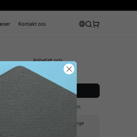
eoer
Kontakt oss
Anbefalt pris
549 NOK
abattkode:
Kjøp nå
På lager - klar til å sendes
Frakt 99 NOK i Norge
Ingen skjulte avgifter
assen for å få 8% rabatt.