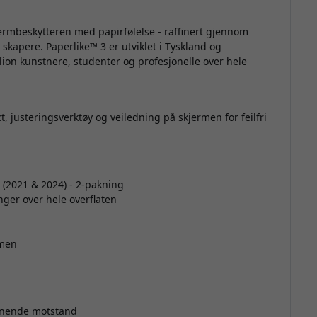
m
jermbeskytteren med papirfølelse - raffinert gjennom
 skapere. Paperlike™ 3
er utviklet i Tyskland og
llion kunstnere, studenter og profesjonelle over hele
, justeringsverktøy og veiledning på skjermen for feilfri
p
 (2021 & 2024) - 2-pakning
ger over hele overflaten
s
d
rmen
h
m
ignende motstand