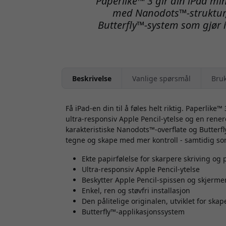
Paperlike™ 3 gir din iPad min
med Nanodots™-struktur, l
Butterfly™-system som gjør i
Beskrivelse
Vanlige spørsmål
Bru
Få iPad-en din til å føles helt riktig. Paperlike™ 
ultra-responsiv Apple Pencil-ytelse og en rener
karakteristiske Nanodots™-overflate og Butterf
tegne og skape med mer kontroll - samtidig so
Ekte papirfølelse for skarpere skriving og 
Ultra-responsiv Apple Pencil-ytelse
Beskytter Apple Pencil-spissen og skjerme
Enkel, ren og støvfri installasjon
Den pålitelige originalen, utviklet for skap
Butterfly™-applikasjonssystem