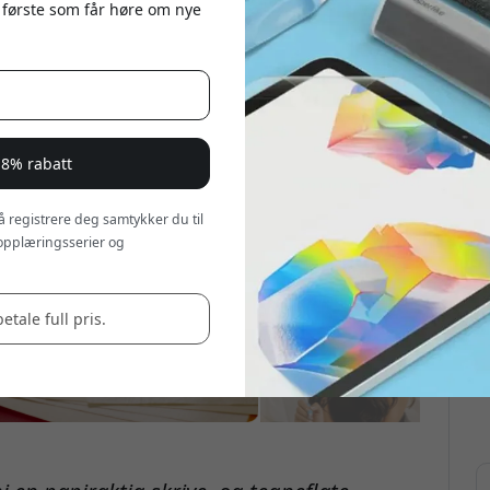
 første som får høre om nye
 8% rabatt
 å registrere deg samtykker du til
opplæringsserier og
betale full pris.