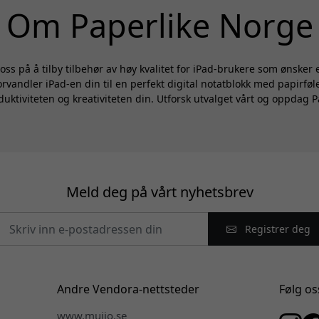
Om Paperlike Norge
 oss på å tilby tilbehør av høy kvalitet for iPad-brukere som ønsker
orvandler iPad-en din til en perfekt digital notatblokk med papirføl
oduktiviteten og kreativiteten din. Utforsk utvalget vårt og oppdag Pa
i
Meld deg på vårt nyhetsbrev
Registrer deg
Andre Vendora-nettsteder
Følg os
www.mujjo.se