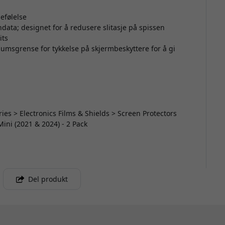
m
efølelse
nndata; designet for å redusere slitasje på spissen
its
umsgrense for tykkelse på skjermbeskyttere for å gi
ries > Electronics Films & Shields > Screen Protectors
Mini (2021 & 2024) - 2 Pack
Del produkt
m