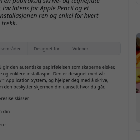
i en papiraktig skrive- og tegneflate
av latens for Apple Pencil og et
nstallasjonen ren og enkel for hvert
trekk.
ksområder
Designet for
Videoer
3
gir den autentiske papirfølelsen som skaperne elsker,
e og enklere installasjon. Den er designet med vår
ly™ Application System, og hjelper deg med å skrive,
m den beskytter skjermen din uansett hvor du går.
presise skisser
n din
F
ere
p
b