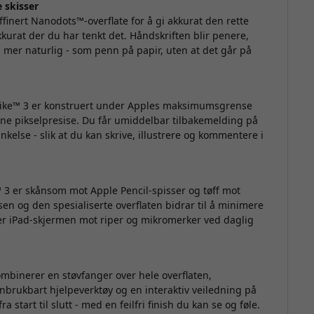
e skisser
e
finert Nanodots™-overflate for å gi akkurat den rette
n
kkurat der du har tenkt det. Håndskriften blir penere,
s
n mer naturlig - som penn på papir, uten at det går på
T
ike™ 3
er konstruert under Apples maksimumsgrense
kene pikselpresise. Du får umiddelbar tilbakemelding på
nkelse - slik at du kan skrive, illustrere og kommentere i
™ 3
er skånsom mot Apple Pencil-spisser og tøff mot
en og den spesialiserte overflaten bidrar til å minimere
ter iPad-skjermen mot riper og mikromerker ved daglig
kombinerer en støvfanger over hele overflaten,
f
enbrukbart hjelpeverktøy og en interaktiv veiledning på
 start til slutt - med en feilfri finish du kan se og føle.