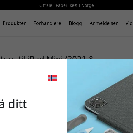
Offisiell Paperlike® i Norge
Produkter
Forhandlere
Blogg
Anmeldelser
Vid
ere til iPad Mini (2021 &
lelse og Butterfly-systemet
🎉 Din r
 ditt
Bruk denne koden i k