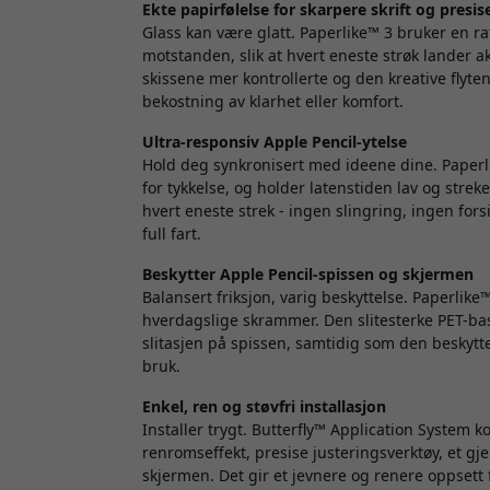
Ekte papirfølelse for skarpere skrift og presis
Glass kan være glatt. Paperlike™ 3
bruker en raf
motstanden, slik at hvert eneste strøk lander a
skissene mer kontrollerte og den kreative flyte
bekostning av klarhet eller komfort.
Ultra-responsiv Apple Pencil-ytelse
Hold deg synkronisert med ideene dine. Paperl
for tykkelse, og holder latenstiden lav og stre
hvert eneste strek - ingen slingring, ingen forsi
full fart.
Beskytter Apple Pencil-spissen og skjermen
Balansert friksjon, varig beskyttelse. Paperlike
hverdagslige skrammer. Den slitesterke PET-bas
slitasjen på spissen, samtidig som den beskyt
bruk.
Enkel, ren og støvfri installasjon
Installer trygt. Butterfly™ Application System 
renromseffekt, presise justeringsverktøy, et gj
skjermen. Det gir et jevnere og renere oppsett fra