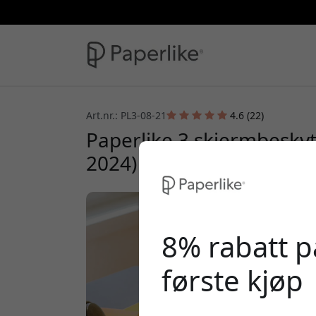
Art.nr.: PL3-08-21
4.6 (22)
Paperlike 3 skjermbeskytt
2024) 2-pack med papirfø
8% rabatt på
første kjøp