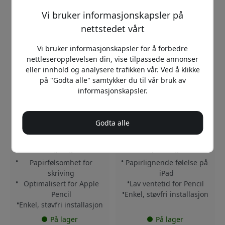
Vi bruker informasjonskapsler på
nettstedet vårt
Vi bruker informasjonskapsler for å forbedre
nettleseropplevelsen din, vise tilpassede annonser
eller innhold og analysere trafikken vår. Ved å klikke
på "Godta alle" samtykker du til vår bruk av
PL3-11-24
PL3-11-18
informasjonskapsler.
4.6
4.6
Paperlike 3
Paperlike 3
skjermbeskyttere for iPad
skjermbeskyttere til iPad
Godta alle
Pro 11 tommer (2024) 2-
Pro 11 tommer (2018–
pakning med papirfølelse
2023) og iPad Air 10,9
for Apple Pencil og
tommer (2020–2023), 2-
tegning
pakning
Papirfølsomhet for
Papirlignende følelse på
skriving
iPad
Optimalisert for Apple
Lav ventetid for Pencil
Pencil
Enkel, støvfri installasjon
Enkel, støvfri installasjon
På lager
På lager