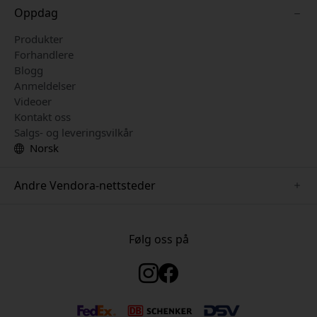
Oppdag
Produkter
Forhandlere
Blogg
Anmeldelser
Videoer
Kontakt oss
Salgs- og leveringsvilkår
Norsk
Andre Vendora-nettsteder
www.mujjo.se
www.just-mobile.se
Følg oss på
www.twelvesouth.se
www.satechi.se
www.alogic.se
www.plaud.se
www.clickandgrow.se