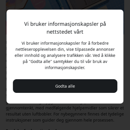
Vi bruker informasjonskapsler på
nettstedet vårt
Mindre refleksjoner i alle miljøer
Vi bruker informasjonskapsler for å forbedre
En av de mest iøynefallende egenskapene er hvordan
nettleseropplevelsen din, vise tilpassede annonser
skjermbeskyttelsen påvirker lysforholdene. Den matte
eller innhold og analysere trafikken vår. Ved å klikke
overflaten reduserer effektivt forstyrrende refleksjoner, slik
på "Godta alle" samtykker du til vår bruk av
at du kan arbeide komfortabelt også i miljøer med sterkt lys.
informasjonskapsler.
Dette er særlig verdifullt for studenter og yrkesaktive som
trenger å bruke sin iPad Mini i varierte omgivelser.
Godta alle
Enkel montering uten trøbbel
Skjermbeskyttelsen leveres i en praktisk dobbeltpakke, som
gir ekstra verdi og trygghet. Monteringsprosessen er
gjennomtenkt, med medfølgende hjelpemidler som sikrer et
resultat uten luftbobler. For nybegynnere finnes det tydelige
instruksjoner som guider deg gjennom hele prosessen.