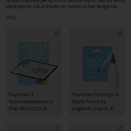
synlige fingeravtrykk og smuss sammenlignet med en vanlig
blank skjerm, slik at iPaden ser renere ut over lengre tid.
[DEL]
Paperlike 3
Paperlike Penntips til
skjermbeskyttere til
Apple Pencil og
iPad Mini (2021 &
Logitech Crayon, 4-
2024) 2-pack med
pack for
papirfølelse og
papirlignende følelse
Butterfly-systemet
ved skriving og