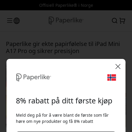
Offisiell Paperlike® i Norge
Paperlike gir ekte papirfølelse til iPad Mini
A17 Pro og sikrer presisjon
🎉 Din rabattkode:
8% rabatt på ditt første kjøp
Meld deg på for å være blant de første som får
høre om nye produkter og få 8% rabatt
Bruk denne koden i kassen for å få 8% rabatt.