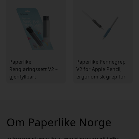
tegning
Paperlike
Paperlike Pennegrep
Rengjøringssett V2 –
V2 for Apple Pencil,
gjenfyllbart
ergonomisk grep for
alkoholfritt
bedre kontroll og
rengjøringssett for
komfort ved tegning
skjermer med 5
påfyllingspellets og
sprayflaske
Om Paperlike Norge