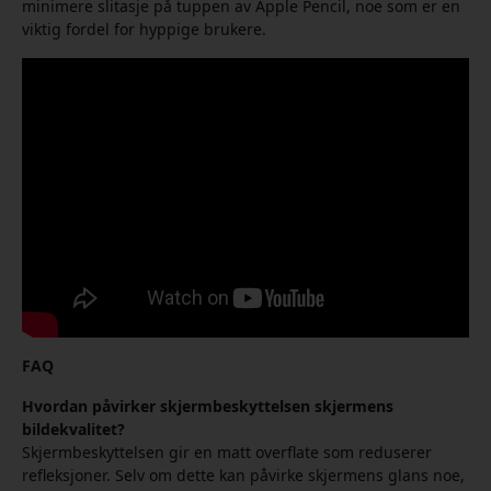
minimere slitasje på tuppen av Apple Pencil, noe som er en
viktig fordel for hyppige brukere.
FAQ
Hvordan påvirker skjermbeskyttelsen skjermens
bildekvalitet?
Skjermbeskyttelsen gir en matt overflate som reduserer
refleksjoner. Selv om dette kan påvirke skjermens glans noe,