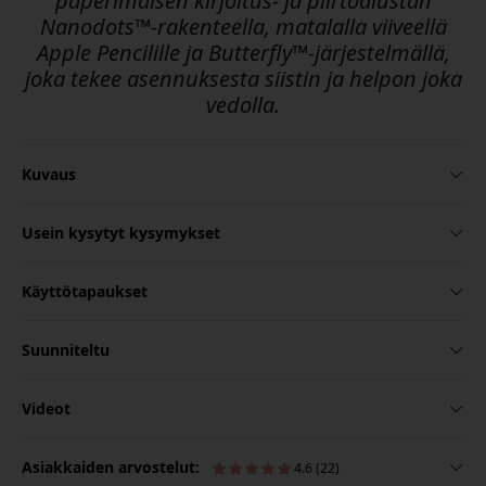
paperimaisen kirjoitus- ja piirtoalustan
Nanodots™-rakenteella, matalalla viiveellä
Apple Pencilille ja Butterfly™-järjestelmällä,
joka tekee asennuksesta siistin ja helpon joka
vedolla.
Kuvaus
Usein kysytyt kysymykset
Käyttötapaukset
Suunniteltu
Videot
Asiakkaiden arvostelut:
4.6 (22)