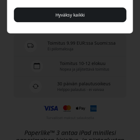
Osta nyt
Hyväksy kaikki
Varastossa - valmiina lähetettäväksi
Toimitus 9.99 EUR:ssa Suomi:ssa
Ei piilomaksuja
Toimitus 10-12 elokuu
Nopea ja jäljitettävä toimitus
30 päivän palautusoikeus
Helppo palautus - ei vaivaa
Turvalliset maksut salauksella
Paperlike™ 3 antaa iPad minillesi