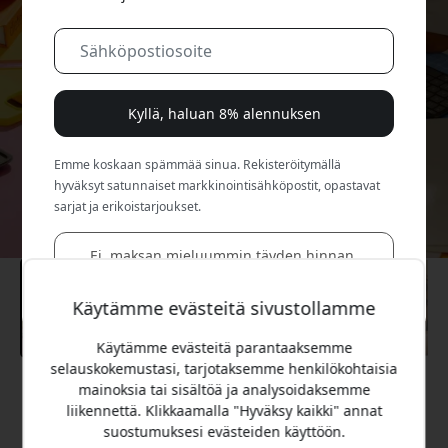
Kyllä, haluan 8% alennuksen
Emme koskaan spämmää sinua. Rekisteröitymällä
hyväksyt satunnaiset markkinointisähköpostit, opastavat
sarjat ja erikoistarjoukset.
Ei, maksan mieluummin täyden hinnan.
Käytämme evästeitä sivustollamme
Käytämme evästeitä parantaaksemme
selauskokemustasi, tarjotaksemme henkilökohtaisia
mainoksia tai sisältöä ja analysoidaksemme
Suositeltava hinta
liikennettä. Klikkaamalla "Hyväksy kaikki" annat
44.99 EUR
suostumuksesi evästeiden käyttöön.