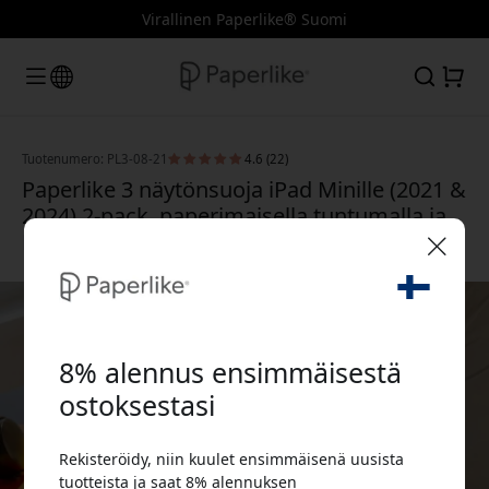
Virallinen Paperlike® Suomi
Tuotenumero: PL3-08-21
4.6 (22)
Paperlike 3 näytönsuoja iPad Minille (2021 &
2024) 2-pack, paperimaisella tuntumalla ja
Butterfly™-järjestelmällä
🎉 Alennuskoodisi:
8% alennus ensimmäisestä
ostoksestasi
Rekisteröidy, niin kuulet ensimmäisenä uusista
Käytä tätä koodia kassalla saadaksesi 8%
tuotteista ja saat 8% alennuksen
alennuksen.