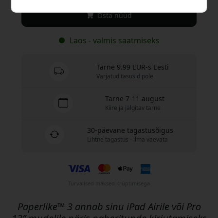
Osta nüüd
Laos - valmis saatmiseks
Tarne 9.99 EUR-s Eesti
Varjatud tasusid pole
Tarne 7-11 august
Kiire ja jälgitav tarne
30-päevane tagastusõigus
Lihtne tagastus - ilma vaevata
Turvalised maksed krüptimisega
Paperlike™ 3 annab sinu iPad Airile või Pro