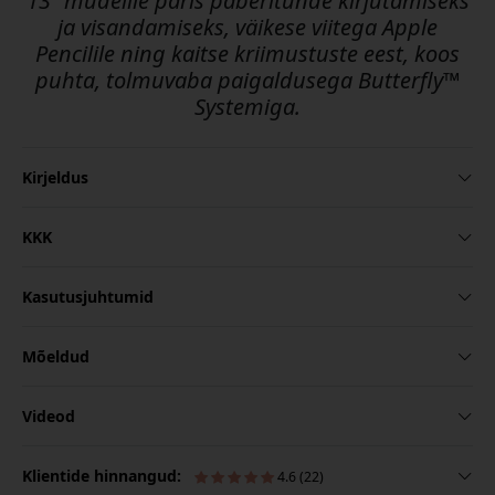
13” mudelile päris paberitunde kirjutamiseks
ja visandamiseks, väikese viitega Apple
Pencilile ning kaitse kriimustuste eest, koos
puhta, tolmuvaba paigaldusega Butterfly™
Systemiga.
Kirjeldus
KKK
Kasutusjuhtumid
Mõeldud
Videod
Klientide hinnangud:
4.6 (22)