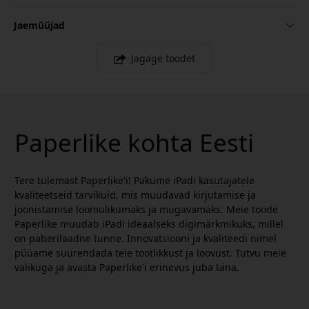
Jaemüüjad
Jagage toodet
Paperlike kohta Eesti
Tere tulemast Paperlike'i! Pakume iPadi kasutajatele
kvaliteetseid tarvikuid, mis muudavad kirjutamise ja
joonistamise loomulikumaks ja mugavamaks. Meie toode
Paperlike muudab iPadi ideaalseks digimärkmikuks, millel
on paberilaadne tunne. Innovatsiooni ja kvaliteedi nimel
püüame suurendada teie tootlikkust ja loovust. Tutvu meie
valikuga ja avasta Paperlike'i erinevus juba täna.