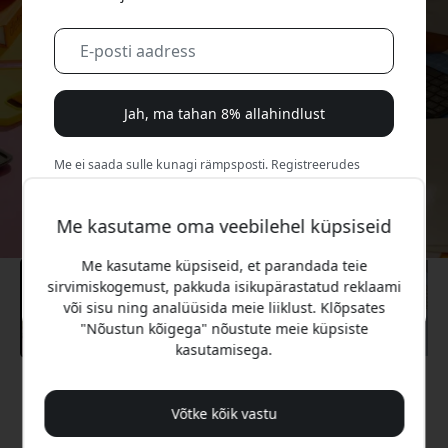
Jah, ma tahan 8% allahindlust
Me ei saada sulle kunagi rämpsposti. Registreerudes
nõustud aeg-ajalt saadetavate turundusmeilide, harivate
sarjade ja eripakkumistega.
Me kasutame oma veebilehel küpsiseid
Ei, ma eelistaksin täishinda maksta.
Me kasutame küpsiseid, et parandada teie
sirvimiskogemust, pakkuda isikupärastatud reklaami
või sisu ning analüüsida meie liiklust. Klõpsates
"Nõustun kõigega" nõustute meie küpsiste
kasutamisega.
Soovitatav hind
44.99 EUR
Võtke kõik vastu