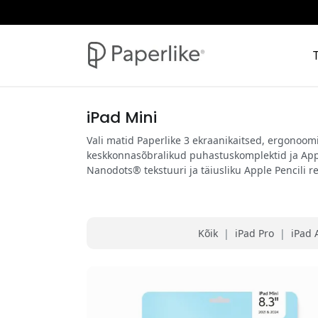
iPad Mini
Vali matid Paperlike 3 ekraanikaitsed, ergonoomi
keskkonnasõbralikud puhastuskomplektid ja Appl
Nanodots® tekstuuri ja täiusliku Apple Pencili 
Kõik
|
iPad Pro
|
iPad 