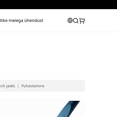
õtke meiega ühendust
ili jaoks
|
Puhastamine