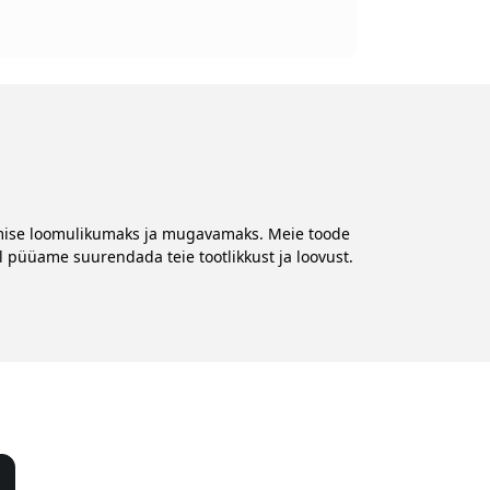
stamise loomulikumaks ja mugavamaks. Meie toode
l püüame suurendada teie tootlikkust ja loovust.