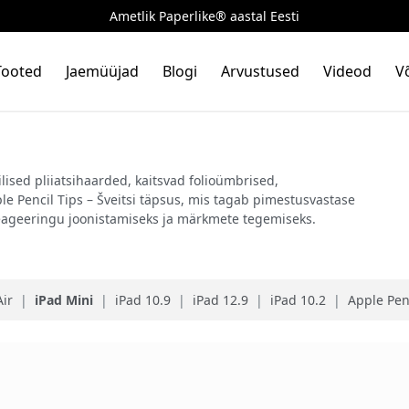
Ametlik Paperlike® aastal Eesti
Tooted
Jaemüüjad
Blogi
Arvustused
Videod
V
lised pliiatsihaarded, kaitsvad folioümbrised,
e Pencil Tips – Šveitsi täpsus, mis tagab pimestusvastase
reageeringu joonistamiseks ja märkmete tegemiseks.
Air
|
iPad Mini
|
iPad 10.9
|
iPad 12.9
|
iPad 10.2
|
Apple Penc